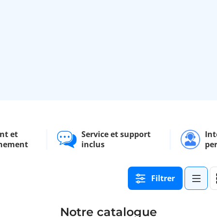
nt et
Service et support
Int
nement
inclus
pe
Filtrer
Notre catalogue