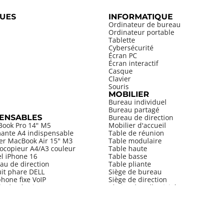
UES
INFORMATIQUE
Ordinateur de bureau
Ordinateur portable
Tablette
Cybersécurité
Écran PC
Écran interactif
Casque
Clavier
Souris
MOBILIER
Bureau individuel
Bureau partagé
PENSABLES
Bureau de direction
Book Pro 14" M5
Mobilier d'accueil
mante A4 indispensable
Table de réunion
ier MacBook Air 15" M3
Table modulaire
ocopieur A4/A3 couleur
Table haute
el iPhone 16
Table basse
au de direction
Table pliante
uit phare DELL
Siège de bureau
hone fixe VoIP
Siège de direction
le de réunion
Chaise de collectivité
Tabouret
Armoire
Bibliothèque