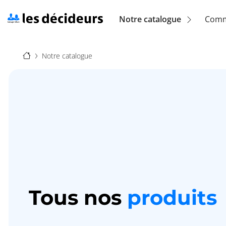
Aller
au
Navigation
Notre catalogue
Comm
contenu
principal
principale
Fil
(location)
Notre catalogue
d'Ariane
Tous nos
produits