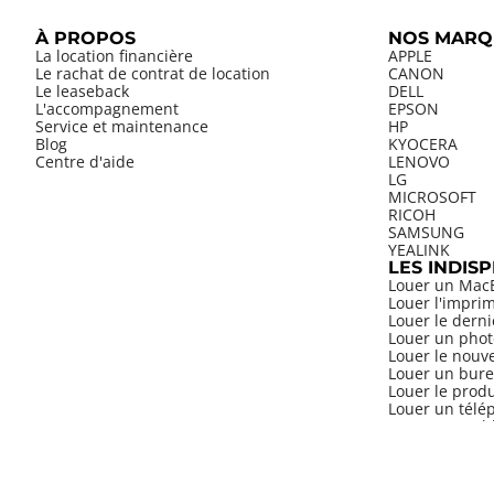
À PROPOS
NOS MARQ
La location financière
APPLE
Le rachat de contrat de location
CANON
Le leaseback
DELL
L'accompagnement
EPSON
Service et maintenance
HP
Blog
KYOCERA
Centre d'aide
LENOVO
LG
MICROSOFT
RICOH
SAMSUNG
YEALINK
LES INDIS
Louer un Mac
Louer l'impri
Louer le dern
Louer un phot
Louer le nouv
Louer un bure
Louer le prod
Louer un télép
Louer une tab