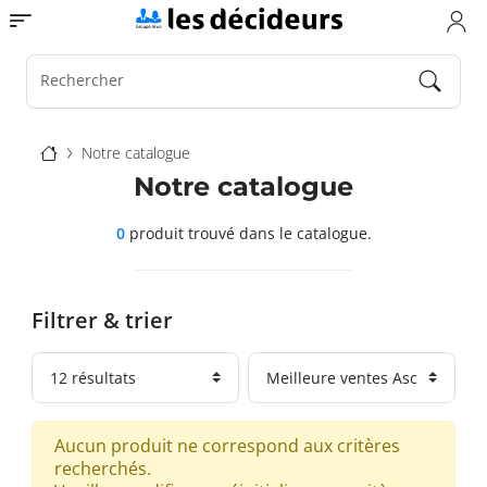
Aller
Toggle navigation
au
contenu
principal
Rechercher
Fil
Notre catalogue
d'Ariane
Notre catalogue
0
produit trouvé
dans le catalogue.
Filtrer & trier
Aucun produit ne correspond aux critères
recherchés.