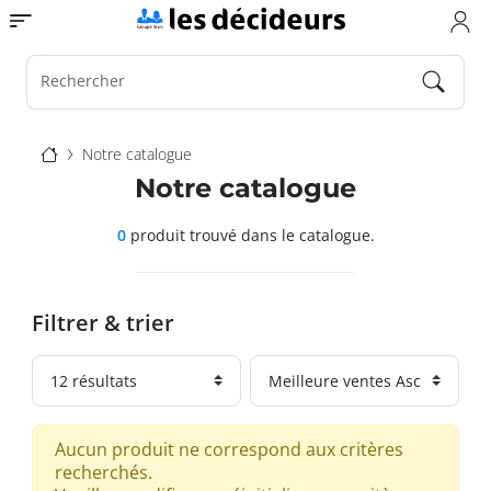
Aller
Toggle navigation
au
contenu
principal
Rechercher
Fil
Notre catalogue
d'Ariane
Notre catalogue
0
produit trouvé
dans le catalogue.
Filtrer & trier
Aucun produit ne correspond aux critères
recherchés.