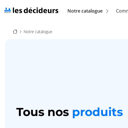
Aller
au
Navigation
Notre catalogue
Comm
contenu
principal
principale
Fil
(location)
Notre catalogue
d'Ariane
Tous nos
produits