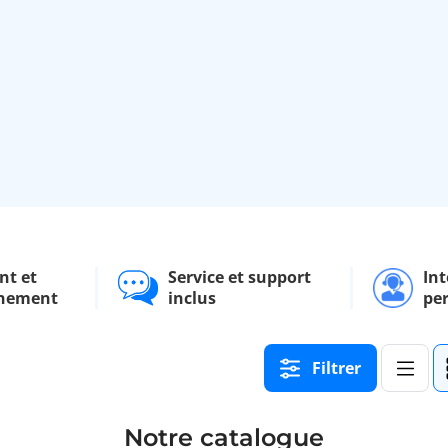
nt et
Service et support
Int
nement
inclus
pe
Filtrer
Notre catalogue