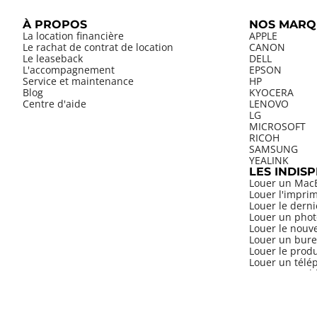
À PROPOS
NOS MARQ
La location financière
APPLE
Le rachat de contrat de location
CANON
Le leaseback
DELL
L'accompagnement
EPSON
Service et maintenance
HP
Blog
KYOCERA
Centre d'aide
LENOVO
LG
MICROSOFT
RICOH
SAMSUNG
YEALINK
LES INDIS
Louer un Mac
Louer l'impri
Louer le dern
Louer un phot
Louer le nouv
Louer un bure
Louer le prod
Louer un télép
Louer une tab