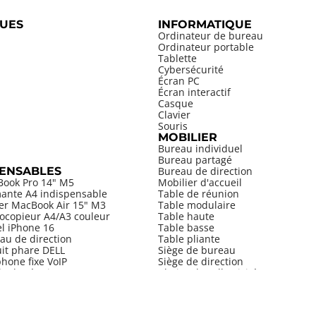
UES
INFORMATIQUE
Ordinateur de bureau
Ordinateur portable
Tablette
Cybersécurité
Écran PC
Écran interactif
Casque
Clavier
Souris
MOBILIER
Bureau individuel
Bureau partagé
PENSABLES
Bureau de direction
Book Pro 14" M5
Mobilier d'accueil
mante A4 indispensable
Table de réunion
ier MacBook Air 15" M3
Table modulaire
ocopieur A4/A3 couleur
Table haute
el iPhone 16
Table basse
au de direction
Table pliante
uit phare DELL
Siège de bureau
hone fixe VoIP
Siège de direction
le de réunion
Chaise de collectivité
Tabouret
Armoire
Bibliothèque