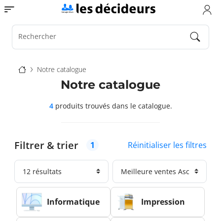
Aller
Toggle navigation
au
contenu
principal
Rechercher
Fil
Notre catalogue
d'Ariane
Notre catalogue
4
produits trouvés
dans le catalogue.
Filtrer & trier
Réinitialiser les filtres
1
Informatique
Impression