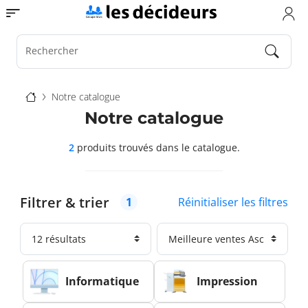
Aller
Toggle navigation
au
contenu
principal
Rechercher
Fil
Notre catalogue
d'Ariane
Notre catalogue
2
produits trouvés
dans le catalogue.
Filtrer & trier
Réinitialiser les filtres
1
Informatique
Impression