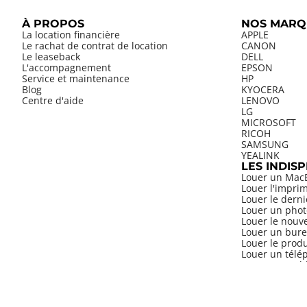
À PROPOS
NOS MARQ
La location financière
APPLE
Le rachat de contrat de location
CANON
Le leaseback
DELL
L'accompagnement
EPSON
Service et maintenance
HP
Blog
KYOCERA
Centre d'aide
LENOVO
LG
MICROSOFT
RICOH
SAMSUNG
YEALINK
LES INDIS
Louer un Mac
Louer l'impri
Louer le dern
Louer un phot
Louer le nouv
Louer un bure
Louer le prod
Louer un télép
Louer une tab