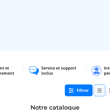
nt et
Service et support
Int
nement
inclus
pe
Filtrer
Notre catalogue