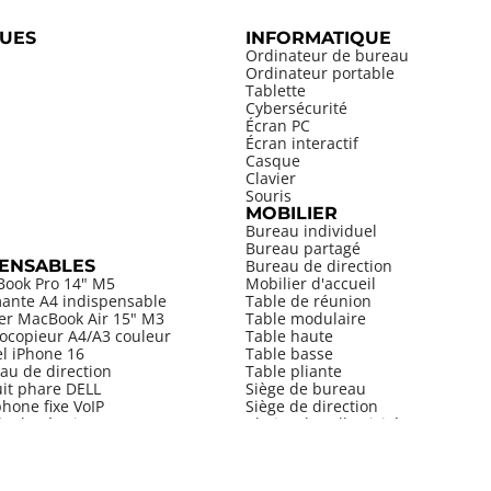
UES
INFORMATIQUE
Ordinateur de bureau
Ordinateur portable
Tablette
Cybersécurité
Écran PC
Écran interactif
Casque
Clavier
Souris
MOBILIER
Bureau individuel
Bureau partagé
PENSABLES
Bureau de direction
Book Pro 14" M5
Mobilier d'accueil
mante A4 indispensable
Table de réunion
ier MacBook Air 15" M3
Table modulaire
ocopieur A4/A3 couleur
Table haute
el iPhone 16
Table basse
au de direction
Table pliante
uit phare DELL
Siège de bureau
hone fixe VoIP
Siège de direction
le de réunion
Chaise de collectivité
Tabouret
Armoire
Bibliothèque