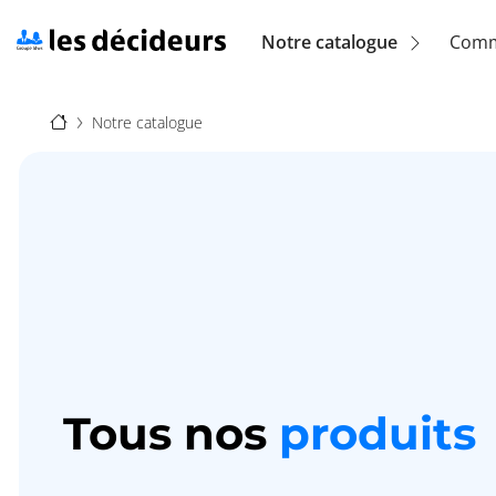
Aller
au
Navigation
Notre catalogue
Comm
contenu
principal
principale
Fil
(location)
Notre catalogue
d'Ariane
Tous nos
produits