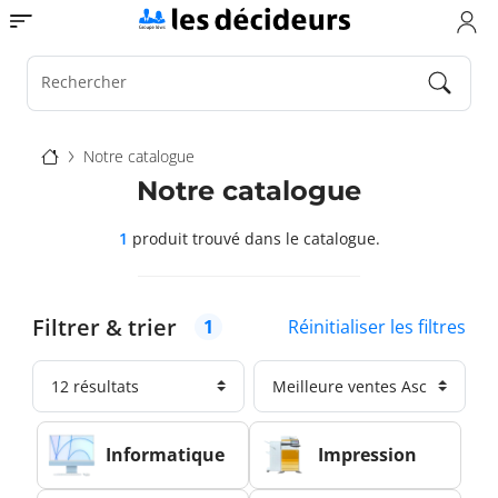
Aller
Toggle navigation
au
contenu
principal
Rechercher
Fil
Notre catalogue
d'Ariane
Notre catalogue
1
produit trouvé
dans le catalogue.
Filtrer & trier
Réinitialiser les filtres
1
Informatique
Impression