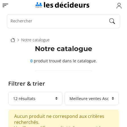
Aller
Toggle navigation
au
contenu
principal
Rechercher
Fil
Notre catalogue
d'Ariane
Notre catalogue
0
produit trouvé
dans le catalogue.
Filtrer & trier
Aucun produit ne correspond aux critères
recherchés.