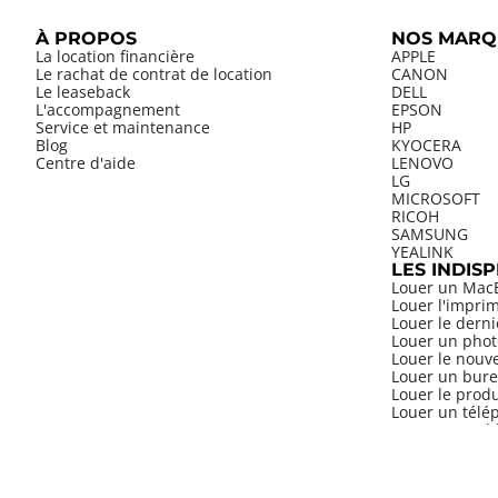
À PROPOS
NOS MARQ
La location financière
APPLE
Le rachat de contrat de location
CANON
Le leaseback
DELL
L'accompagnement
EPSON
Service et maintenance
HP
Blog
KYOCERA
Centre d'aide
LENOVO
LG
MICROSOFT
RICOH
SAMSUNG
YEALINK
LES INDIS
Louer un Mac
Louer l'impri
Louer le dern
Louer un phot
Louer le nouv
Louer un bure
Louer le prod
Louer un télép
Louer une tab