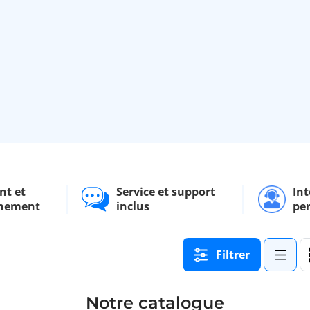
nt et
Service et support
Int
nement
inclus
pe
Filtrer
Notre catalogue