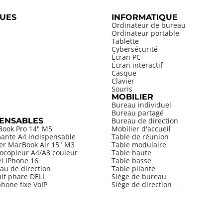
UES
INFORMATIQUE
Ordinateur de bureau
Ordinateur portable
Tablette
Cybersécurité
Écran PC
Écran interactif
Casque
Clavier
Souris
MOBILIER
Bureau individuel
Bureau partagé
PENSABLES
Bureau de direction
Book Pro 14" M5
Mobilier d'accueil
mante A4 indispensable
Table de réunion
ier MacBook Air 15" M3
Table modulaire
ocopieur A4/A3 couleur
Table haute
el iPhone 16
Table basse
au de direction
Table pliante
uit phare DELL
Siège de bureau
hone fixe VoIP
Siège de direction
le de réunion
Chaise de collectivité
Tabouret
Armoire
Bibliothèque