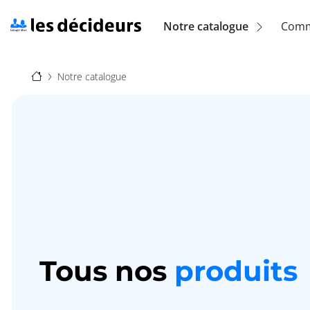
Aller
au
Navigation
Notre catalogue
Comm
contenu
principal
principale
Fil
(location)
Notre catalogue
d'Ariane
Tous nos
produits