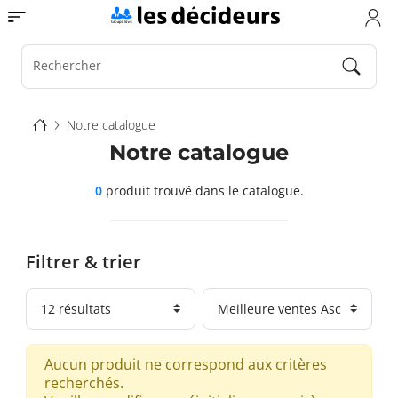
Aller
Toggle navigation
au
contenu
principal
Rechercher
Fil
Notre catalogue
d'Ariane
Notre catalogue
0
produit trouvé
dans le catalogue.
Filtrer & trier
Aucun produit ne correspond aux critères
recherchés.