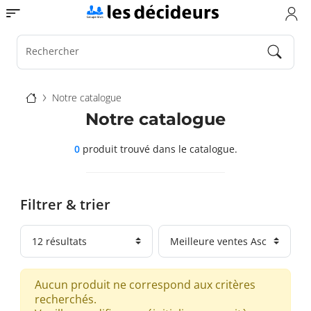
Aller
Toggle navigation
au
contenu
principal
Rechercher
Fil
Notre catalogue
d'Ariane
Notre catalogue
0
produit trouvé
dans le catalogue.
Filtrer & trier
Aucun produit ne correspond aux critères
recherchés.