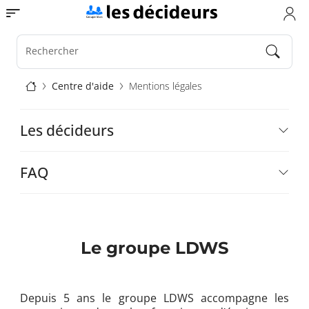
Aller
Toggle navigation
au
contenu
principal
Rechercher
Fil
Centre d'aide
Mentions légales
d'Ariane
Aide
Les décideurs
FAQ
Le groupe LDWS
Depuis 5 ans le groupe LDWS accompagne les