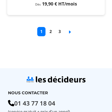
19,90 €
HT
/mois
Dès
Pagination
Page
1
Page
2
Page
3
Page
courante
de
de
suivante
base
base
NOUS CONTACTER
01 43 77 18 04
(service gratuit + prix d'un appel)