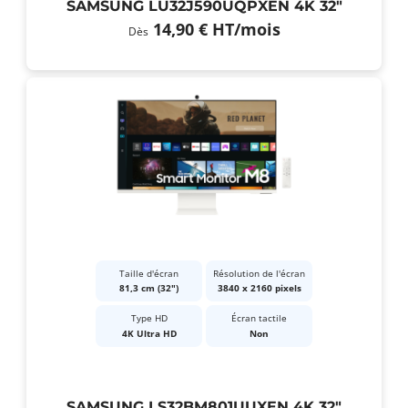
SAMSUNG LU32J590UQPXEN 4K 32"
14,90 €
HT
/mois
Dès
Taille d'écran
Résolution de l'écran
81,3 cm (32")
3840 x 2160 pixels
Type HD
Écran tactile
4K Ultra HD
Non
SAMSUNG LS32BM801UUXEN 4K 32"