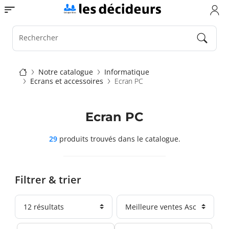
Aller
Toggle navigation
au
contenu
principal
Rechercher
Fil
Notre catalogue
Informatique
Ecrans et accessoires
Ecran PC
d'Ariane
Ecran PC
29
produits trouvés
dans le catalogue.
Filtrer & trier