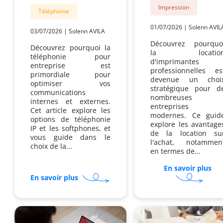
Impression
Téléphonie
01/07/2026
|
Solenn AVIL
03/07/2026
|
Solenn AVILA
Découvrez pourquo
Découvrez pourquoi la
la locatio
téléphonie pour
d'imprimantes
entreprise est
professionnelles es
primordiale pour
devenue un choi
optimiser vos
stratégique pour d
communications
nombreuses
internes et externes.
entreprises
Cet article explore les
modernes. Ce guid
options de téléphonie
explore les avantage
IP et les softphones, et
de la location su
vous guide dans le
l'achat, notammen
choix de la...
en termes de...
En savoir plus
sur
sur
Po
En savoir plus
Softphone
reg
ou
tél
Téléphone
et
IP
im
:
en