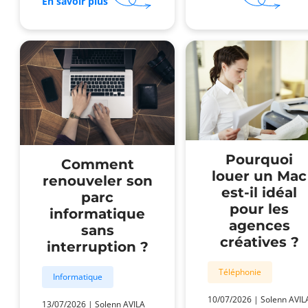
sur
Qu
En savoir plus
Photocopieurs
PC
reconditionnés
por
:
cho
quelles
po
garanties
un
pour
cab
les
de
pros
con
?
?
Pourquoi
Comment
louer un Mac
renouveler son
est-il idéal
parc
pour les
informatique
agences
sans
créatives ?
interruption ?
Téléphonie
Informatique
10/07/2026
|
Solenn AVIL
13/07/2026
|
Solenn AVILA