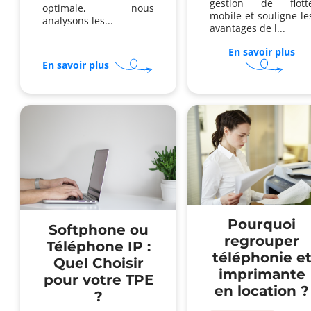
gestion de flott
optimale, nous
mobile et souligne le
analysons les...
avantages de l...
En savoir plus
sur
sur
Po
En savoir plus
Quel
ext
casque
vot
sans
ges
fil
de
pour
flo
une
mo
téléphonie
ent
cloud
?
optimale
?
Pourquoi
Softphone ou
regrouper
Téléphone IP :
téléphonie e
Quel Choisir
imprimante
pour votre TPE
en location ?
?