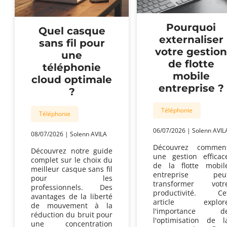
cré
?
Pourquoi
Quel casque
externaliser
sans fil pour
votre gestion
une
de flotte
téléphonie
mobile
cloud optimale
entreprise ?
?
Téléphonie
Téléphonie
06/07/2026
|
Solenn AVIL
08/07/2026
|
Solenn AVILA
Découvrez commen
Découvrez notre guide
une gestion efficac
complet sur le choix du
de la flotte mobil
meilleur casque sans fil
entreprise peu
pour les
transformer votr
professionnels. Des
productivité. Ce
avantages de la liberté
article explor
de mouvement à la
l'importance d
réduction du bruit pour
l'optimisation de l
une concentration