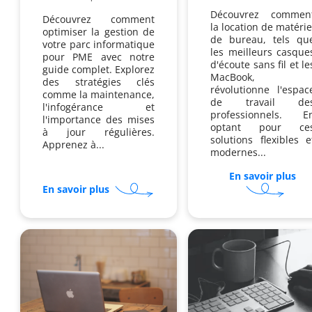
Découvrez commen
Découvrez comment
la location de matérie
optimiser la gestion de
de bureau, tels qu
votre parc informatique
les meilleurs casque
pour PME avec notre
d'écoute sans fil et le
guide complet. Explorez
MacBook,
des stratégies clés
révolutionne l'espac
comme la maintenance,
de travail de
l'infogérance et
professionnels. E
l'importance des mises
optant pour ce
à jour régulières.
solutions flexibles e
Apprenez à...
modernes...
En savoir plus
sur
sur
Po
En savoir plus
Comment
lou
renouveler
un
son
Ma
parc
est
informatique
il
sans
idé
interruption
po
?
les
ag