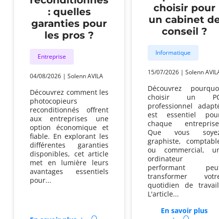
choisir pour
: quelles
un cabinet d
garanties pour
conseil ?
les pros ?
Informatique
Entreprise
15/07/2026
|
Solenn AVIL
04/08/2026
|
Solenn AVILA
Découvrez pourquo
Découvrez comment les
choisir un P
photocopieurs
professionnel adapt
reconditionnés offrent
est essentiel pou
aux entreprises une
chaque entreprise
option économique et
Que vous soye
fiable. En explorant les
graphiste, comptabl
différentes garanties
ou commercial, u
disponibles, cet article
ordinateur
met en lumière leurs
performant peu
avantages essentiels
transformer votr
pour...
quotidien de travail
L'article...
En savoir plus
sur