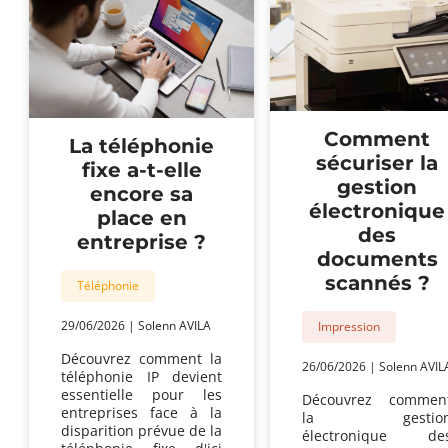
Quel
loc
Choisir
?
pour
votre
TPE
?
Comment
La téléphonie
sécuriser la
fixe a-t-elle
gestion
encore sa
électronique
place en
des
entreprise ?
documents
scannés ?
Téléphonie
29/06/2026
|
Solenn AVILA
Impression
Découvrez comment la
26/06/2026
|
Solenn AVIL
téléphonie IP devient
essentielle pour les
Découvrez commen
entreprises face à la
la gestio
disparition prévue de la
électronique de