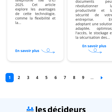
téléphonie fixe d'ici
documents peu
2025. Cet article
révolutionner l
explore les avantages
productivité et l
de cette technologie,
sécurité de votr
comme la flexibilité et
entreprise. E
la...
adoptant une solutio
adaptée, optimise
l'accès, le stockage e
la sécurisation des...
En savoir plus
sur
sur
Co
En savoir plus
La
séc
téléphonie
la
fixe
ges
a-
éle
t-
de
Pagination
Page
1
Page
2
Page
3
Page
4
Page
5
Page
6
Page
7
Page
8
Page
9
…
Page
elle
do
encore
sc
courante
de
de
de
de
de
de
de
de
suiva
sa
?
base
base
base
base
base
base
base
base
place
en
entreprise
?