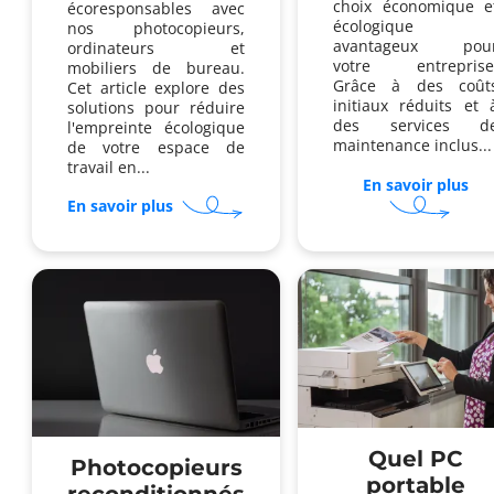
choix économique e
écoresponsables avec
écologique
nos photocopieurs,
avantageux pou
ordinateurs et
votre entreprise
mobiliers de bureau.
Grâce à des coût
Cet article explore des
initiaux réduits et 
solutions pour réduire
des services d
l'empreinte écologique
maintenance inclus...
de votre espace de
travail en...
En savoir plus
sur
sur
Po
En savoir plus
Comment
opt
un
po
photocopieur
un
éco
ph
responsable
rec
réduit-
en
il
loc
l'empreinte
?
carbone
?
Quel PC
Photocopieurs
portable
reconditionnés