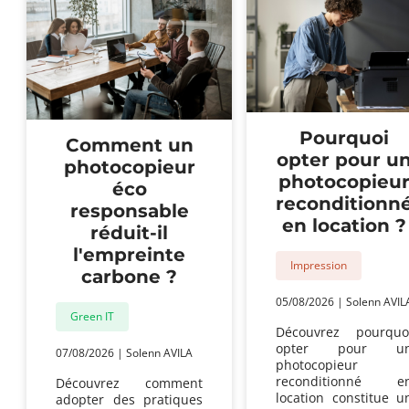
Pourquoi
Comment un
opter pour u
photocopieur
photocopieu
éco
reconditionn
responsable
en location ?
réduit-il
l'empreinte
Impression
carbone ?
05/08/2026
|
Solenn AVIL
Green IT
Découvrez pourquo
opter pour u
07/08/2026
|
Solenn AVILA
photocopieur
reconditionné e
Découvrez comment
location constitue u
adopter des pratiques