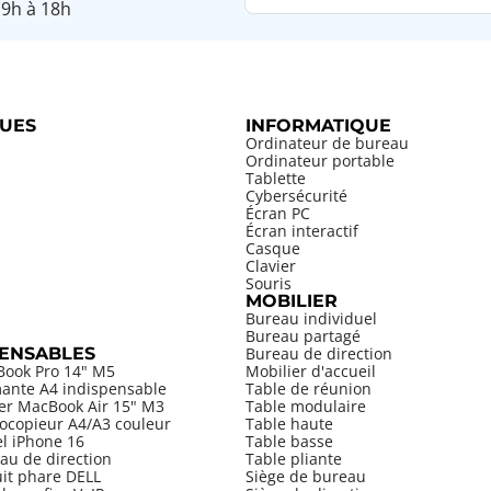
 9h à 18h
UES
INFORMATIQUE
Ordinateur de bureau
Ordinateur portable
Tablette
Cybersécurité
Écran PC
Écran interactif
Casque
Clavier
Souris
MOBILIER
Bureau individuel
Bureau partagé
PENSABLES
Bureau de direction
Book Pro 14" M5
Mobilier d'accueil
mante A4 indispensable
Table de réunion
ier MacBook Air 15" M3
Table modulaire
ocopieur A4/A3 couleur
Table haute
el iPhone 16
Table basse
au de direction
Table pliante
uit phare DELL
Siège de bureau