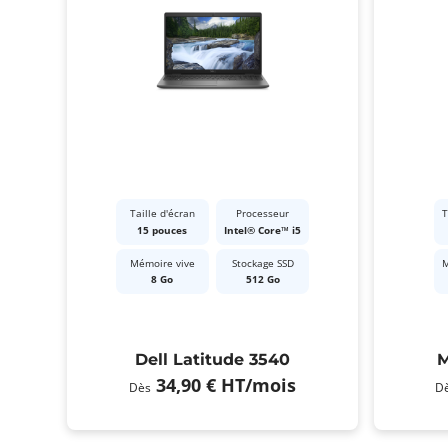
Taille d'écran
Processeur
T
15 pouces
Intel® Core™ i5
Mémoire vive
Stockage SSD
M
8 Go
512 Go
Dell Latitude 3540
M
34,90 €
HT
/mois
Dès
D