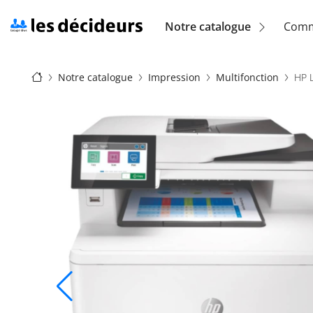
Aller
au
Navigation
Notre catalogue
Comm
contenu
principal
principale
Fil
(location)
Notre catalogue
Impression
Multifonction
HP L
d'Ariane