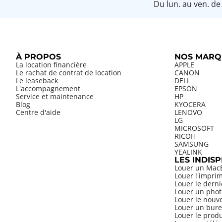
Du lun. au ven. de
À PROPOS
NOS MARQ
La location financière
APPLE
Le rachat de contrat de location
CANON
Le leaseback
DELL
L'accompagnement
EPSON
Service et maintenance
HP
Blog
KYOCERA
Centre d'aide
LENOVO
LG
MICROSOFT
RICOH
SAMSUNG
YEALINK
LES INDIS
Louer un Mac
Louer l'impri
Louer le dern
Louer un phot
Louer le nouv
Louer un bure
Louer le prod