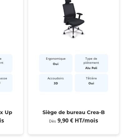
e
Ergonomique
Type de
ent
piétement
Oui
Alu Poli
passe
Accoudoirs
Têtière
s
3D
Oui
ex Up
Siège de bureau Crea-B
is
9,90 €
HT
/mois
Dès