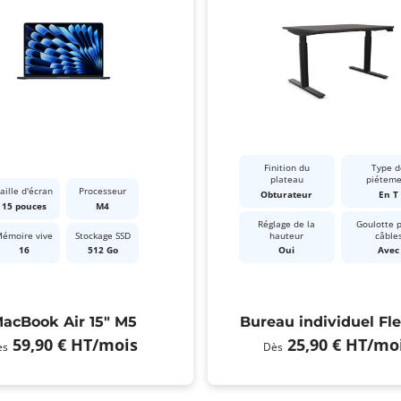
Finition du
Type d
plateau
piétem
aille d'écran
Processeur
Obturateur
En T
15 pouces
M4
Réglage de la
Goulotte 
émoire vive
Stockage SSD
hauteur
câble
16
512 Go
Oui
Avec
acBook Air 15" M5
Bureau individuel Fl
59,90 €
HT
/mois
25,90 €
HT
/mo
ès
Dès