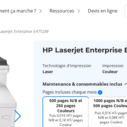
ent ça marche ?
Ressources
Devis en ligne
aserjet Enterprise E47528F
HP Laserjet Enterprise
Technologie d'impression
Impression
Laser
Couleur
Maintenance & consommables inclus
Pages incluses chaque mois
500 pages N/B et
1000 pages N/B e
250 pages
500 pages Couleu
Couleurs
Puis 0,01€ HT/ page
Puis 0,01€ HT/ pages
N/B et 0,08€ HT/
N/B et 0,1€ HT/ pages
pages Couleur
Couleur