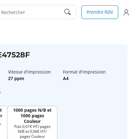
Prendre RDV
Rechercher
 E47528F
Vitesse d'impression
Format d'impression
27 ppm
A4
t
1000 pages N/B et
r
1000 pages
Couleur
s
Puis 0,01€ HT/ pages
N/B et 0,06€ HT/
pages Couleur