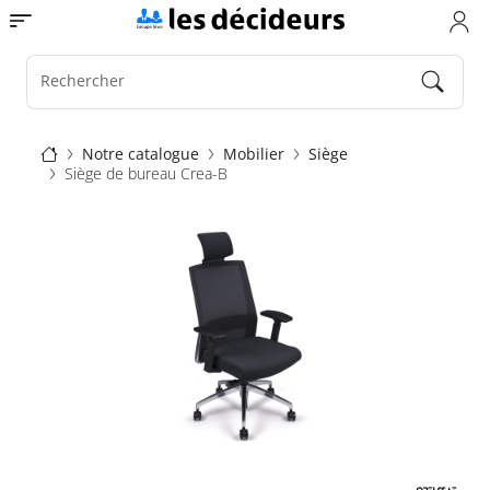
Aller
Toggle navigation
au
contenu
principal
Rechercher
Fil
Notre catalogue
Mobilier
Siège
Siège de bureau Crea-B
d'Ariane