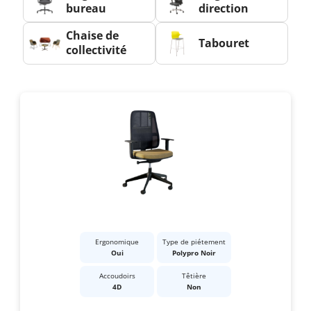
bureau
direction
Chaise de
Tabouret
collectivité
Ergonomique
Type de piétement
Oui
Polypro Noir
Accoudoirs
Têtière
4D
Non