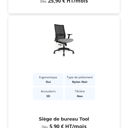
25,90 €
HT
/mois
Dès
Ergonomique
Type de piétement
Oui
Nylon Noir
Accoudoirs
Têtière
3D
Non
Siège de bureau Tool
5,90 €
HT
/mois
Dès