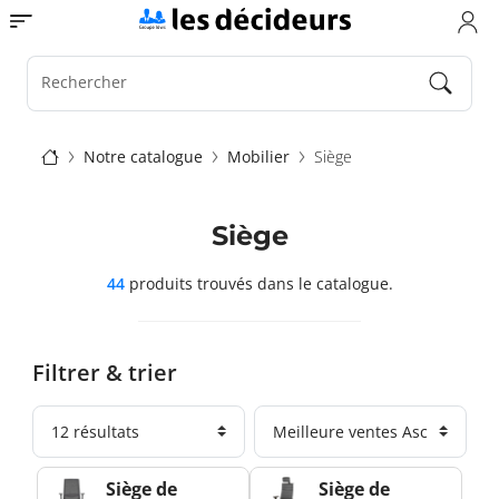
Aller
Toggle navigation
au
contenu
principal
Rechercher
Fil
Notre catalogue
Mobilier
Siège
d'Ariane
Siège
44
produits trouvés
dans le catalogue.
Filtrer & trier
Siège de
Siège de