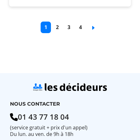
Pagination
Page
1
Page
2
Page
3
Page
4
Page
courante
de
de
de
suivante
base
base
base
NOUS CONTACTER
01 43 77 18 04
(service gratuit + prix d'un appel)
Du lun. au ven. de 9h à 18h