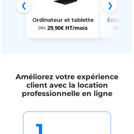
❮
❯
Ordinateur et tablette
Écrans et
29,90€ HT/mois
29,9
Dès
Dès
Améliorez votre expérience
client avec la location
professionnelle en ligne