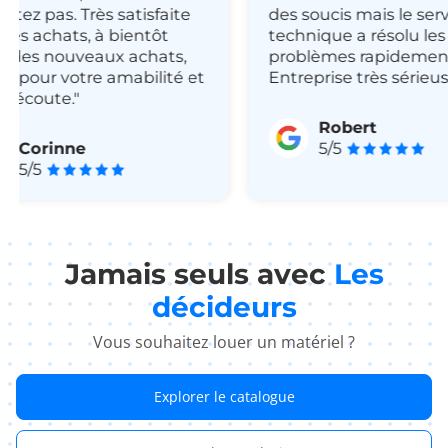
itez pas. Très satisfaite
des soucis mais le serv
es achats, à bientôt
technique a résolu les
 des nouveaux achats,
problèmes rapidement
i pour votre amabilité et
Entreprise très sérieuse
 écoute."
Robert
Corinne
5/5
5/5
Jamais seuls avec
Les
décideurs
Vous souhaitez louer un matériel ?
Explorer le catalogue