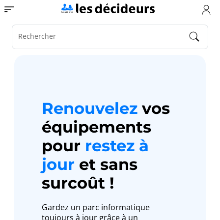
Aller
Toggle navigation
au
contenu
principal
Rechercher
Renouvelez
vos
équipements
pour
restez à
jour
et sans
surcoût !
Gardez un parc informatique
toujours à jour grâce à un