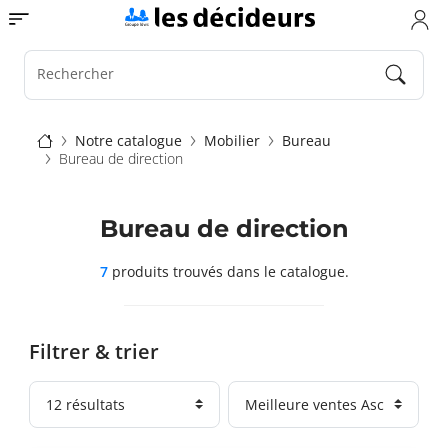
Aller
Toggle navigation
au
contenu
principal
Rechercher
Fil
Notre catalogue
Mobilier
Bureau
Bureau de direction
d'Ariane
Bureau de direction
7
produits trouvés
dans le catalogue.
Filtrer & trier