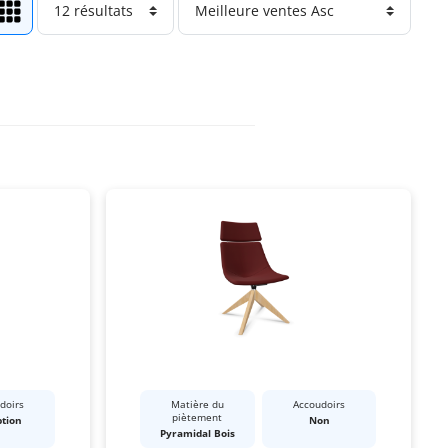
doirs
Matière du
Accoudoirs
piètement
ption
Non
Pyramidal Bois