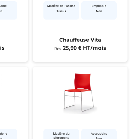
lable
Matière de l'assise
Empilable
on
Tissus
Non
Chauffeuse Vita
is
25,90 €
HT
/mois
Dès
doirs
Matière du
Accoudoirs
piètement
on
Non