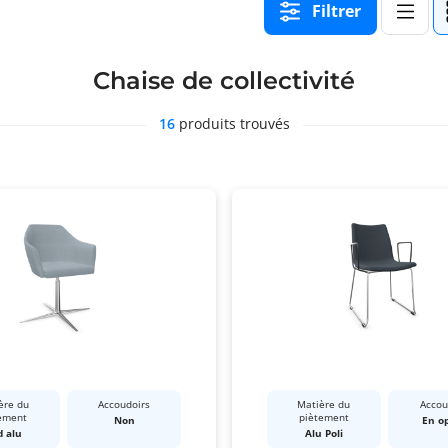
Filtrer
Chaise de collectivité
16
produits trouvés
ère du
Accoudoirs
Matière du
Accou
ement
piètement
Non
En o
d alu
Alu Poli