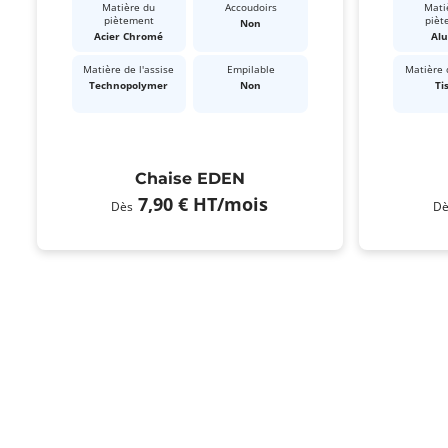
Matière du
Accoudoirs
Mati
piètement
pièt
Non
Acier Chromé
Alu
Matière de l'assise
Empilable
Matière d
Technopolymer
Non
Ti
Chaise EDEN
7,90 €
HT
/mois
Dès
Dè
Pagination