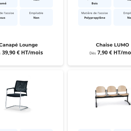
romé
Bois
e l'assise
Empilable
Matière de l'assise
Empi
ssus
Non
Polypropylène
N
Canapé Lounge
Chaise LUMO
39,90 €
HT
/mois
7,90 €
HT
/mo
s
Dès