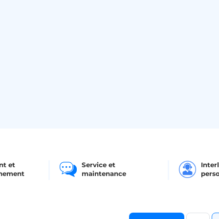
nt et
Service et
Inter
nement
maintenance
perso