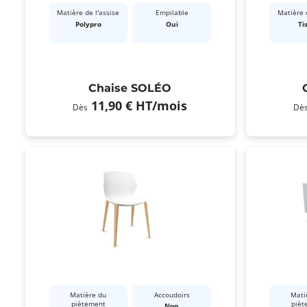
Matière de l'assise
Empilable
Matière d
Polypro
Oui
Ti
Chaise SOLÉO
11,90 €
HT
/mois
Dès
Dè
Matière du
Accoudoirs
Mati
piètement
pièt
Non