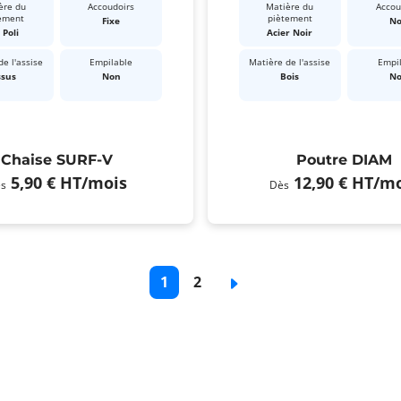
ère du
Accoudoirs
Matière du
Accou
ement
piètement
Fixe
N
 Poli
Acier Noir
e l'assise
Empilable
Matière de l'assise
Empi
ssus
Non
Bois
N
Chaise SURF-V
Poutre DIAM
5,90 €
HT
/mois
12,90 €
HT
/mo
s
Dès
Page
1
Page
2
Page
courante
de
suivante
base