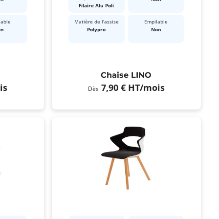
Filaire Alu Poli
lable
Matière de l'assise
Empilable
on
Polypro
Non
Chaise LINO
is
7,90 €
HT
/mois
Dès