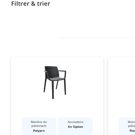
Filtrer & trier
Matière du
Accoudoirs
Mati
piètement
pièt
En Option
Polypro
Pie