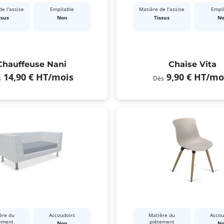
e l'assise
Empilable
Matière de l'assise
Empi
ssus
Non
Tissus
N
Chauffeuse Nani
Chaise Vita
14,90 €
HT
/mois
9,90 €
HT
/mo
s
Dès
ère du
Accoudoirs
Matière du
Accou
ement
piètement
Non
N