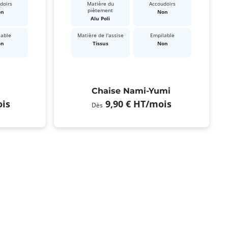
doirs
Matière du
Accoudoirs
piètement
on
Non
Alu Poli
lable
Matière de l'assise
Empilable
on
Tissus
Non
Chaise Nami-Yumi
is
9,90 €
HT
/mois
Dès