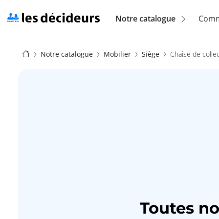
Aller
au
Navigation
Notre catalogue
Comm
contenu
principal
principale
Fil
(location)
Notre catalogue
Mobilier
Siège
Chaise de collec
d'Ariane
Toutes n