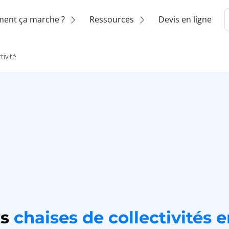
ent ça marche ?
Ressources
Devis en ligne
tivité
os
chaises de collectivités
e