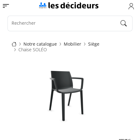
Aller
Toggle navigation
au
contenu
principal
Rechercher
Fil
Notre catalogue
Mobilier
Siège
Chaise SOLÉO
d'Ariane