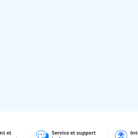
nt et
Service et support
Int