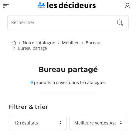
Aller
Toggle navigation
au
contenu
principal
Rechercher
Fil
Notre catalogue
Mobilier
Bureau
Bureau partagé
d'Ariane
Bureau partagé
9
produits trouvés
dans le catalogue.
Filtrer & trier