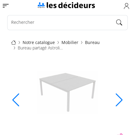
Aller
Toggle navigation
au
contenu
principal
Rechercher
Fil
Notre catalogue
Mobilier
Bureau
Bureau partagé Astrolite
d'Ariane