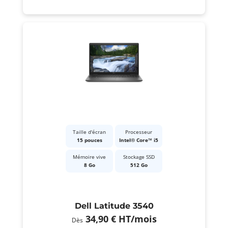
Taille d'écran
Processeur
15 pouces
Intel® Core™ i5
Mémoire vive
Stockage SSD
8 Go
512 Go
Dell Latitude 3540
34,90 €
HT
/mois
Dès