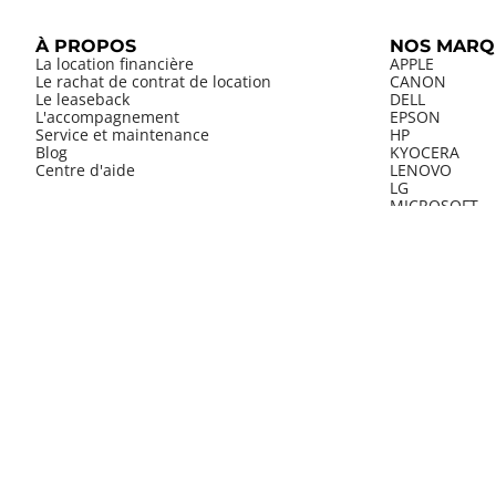
À PROPOS
NOS MARQ
La location financière
APPLE
Le rachat de contrat de location
CANON
Le leaseback
DELL
L'accompagnement
EPSON
Service et maintenance
HP
Blog
KYOCERA
Centre d'aide
LENOVO
LG
MICROSOFT
RICOH
SAMSUNG
YEALINK
LES INDIS
Louer un Mac
Louer l'impri
Louer le dern
Louer un phot
Louer le nouv
Louer un bure
Louer le prod
Louer un télép
Louer une tab