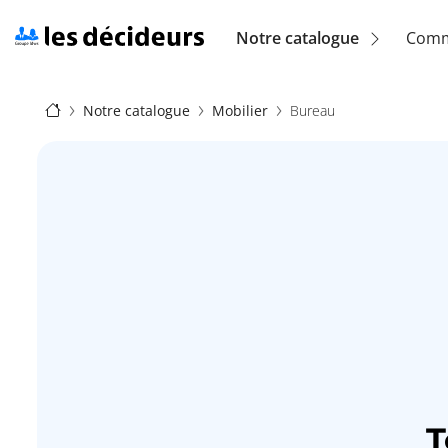
Aller
au
Navigation
Notre catalogue
Comm
contenu
principal
principale
Fil
(location)
Notre catalogue
Mobilier
Bureau
d'Ariane
T