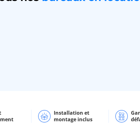
t
Installation et
Gar
ement
montage inclus
déf