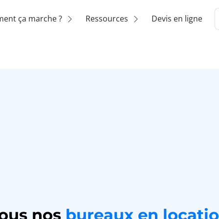
ent ça marche ?
Ressources
Devis en ligne
ous nos
bureaux en locati