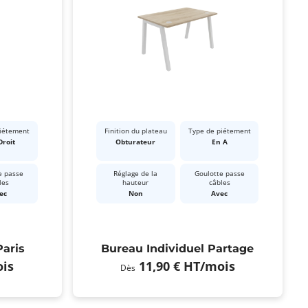
piétement
Finition du plateau
Type de piétement
Droit
Obturateur
En A
e passe
Réglage de la
Goulotte passe
les
hauteur
câbles
ec
Non
Avec
Paris
Bureau Individuel Partage
is
11,90 €
HT
/mois
Dès