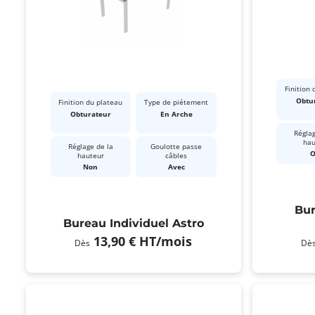
Finition 
Obtu
Finition du plateau
Type de piétement
Obturateur
En Arche
Réglag
hau
Réglage de la
Goulotte passe
O
hauteur
câbles
Non
Avec
Bur
Bureau Individuel Astro
13,90 €
HT
/mois
Dès
Dè