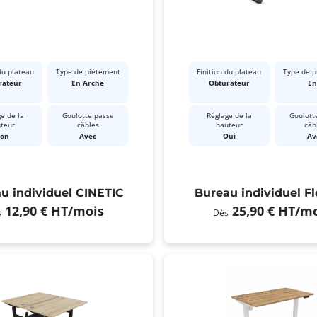
du plateau
Type de piétement
Finition du plateau
Type de 
rateur
En Arche
Obturateur
En
e de la
Goulotte passe
Réglage de la
Goulott
teur
câbles
hauteur
câb
on
Avec
Oui
Av
u individuel CINETIC
Bureau individuel F
12,90 €
HT
/mois
25,90 €
HT
/mo
s
Dès