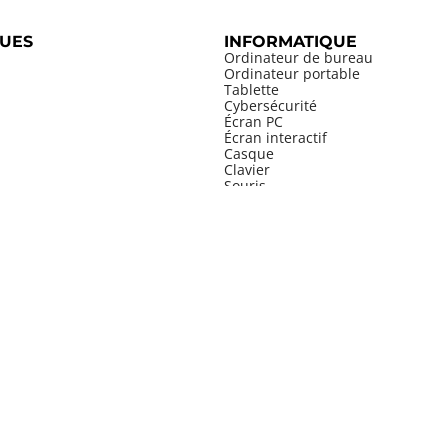
UES
INFORMATIQUE
Ordinateur de bureau
Ordinateur portable
Tablette
Cybersécurité
Écran PC
Écran interactif
Casque
Clavier
Souris
MOBILIER
Bureau individuel
Bureau partagé
PENSABLES
Bureau de direction
Book Pro 14" M5
Mobilier d'accueil
mante A4 indispensable
Table de réunion
ier MacBook Air 15" M3
Table modulaire
ocopieur A4/A3 couleur
Table haute
el iPhone 16
Table basse
au de direction
Table pliante
uit phare DELL
Siège de bureau
hone fixe VoIP
Siège de direction
le de réunion
Chaise de collectivité
Tabouret
Armoire
Bibliothèque