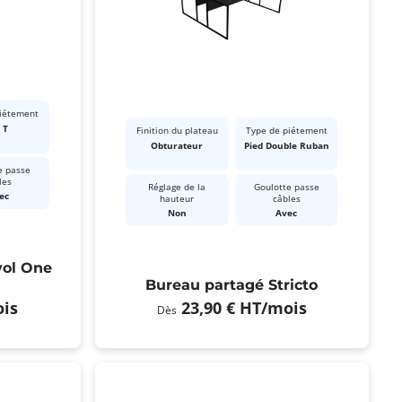
piétement
 T
Finition du plateau
Type de piétement
Obturateur
Pied Double Ruban
e passe
les
Réglage de la
Goulotte passe
ec
hauteur
câbles
Non
Avec
vol One
Bureau partagé Stricto
is
23,90 €
HT
/mois
Dès