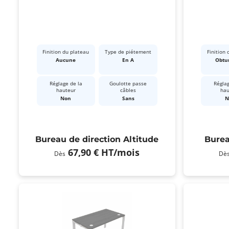
Finition du plateau
Type de piétement
Finition 
Aucune
En A
Obtu
Réglage de la
Goulotte passe
Réglag
hauteur
câbles
hau
Non
Sans
N
Bureau de direction Altitude
Burea
67,90 €
HT
/mois
Dès
Dè