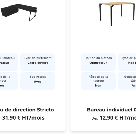
du plateau
Type de piétement
Finition du plateau
Type de 
rateur
Cadre ouvert
Obturateur
Pied 
e de la
Top Access
Réglage de la
Goulott
teur
hauteur
câb
Avec
on
Non
Av
u de direction Stricto
Bureau individuel 
31,90 €
HT
/mois
12,90 €
HT
/mo
s
Dès