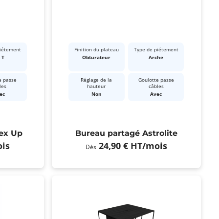
piétement
Finition du plateau
Type de piétement
 T
Obturateur
Arche
e passe
Réglage de la
Goulotte passe
les
hauteur
câbles
ec
Non
Avec
lex Up
Bureau partagé Astrolite
is
24,90 €
HT
/mois
Dès