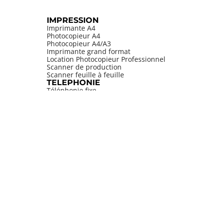
IMPRESSION
Imprimante A4
Photocopieur A4
Photocopieur A4/A3
Imprimante grand format
Location Photocopieur Professionnel
Scanner de production
Scanner feuille à feuille
TELEPHONIE
Téléphonie fixe
Smartphone
Forfait mobile