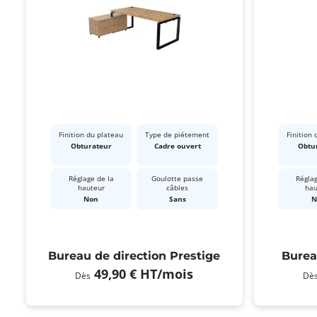
Finition du plateau
Type de piétement
Finition 
Obturateur
Cadre ouvert
Obtu
Réglage de la
Goulotte passe
Réglag
hauteur
câbles
hau
Non
Sans
N
Bureau de direction Prestige
Burea
49,90 €
HT
/mois
Dès
Dè