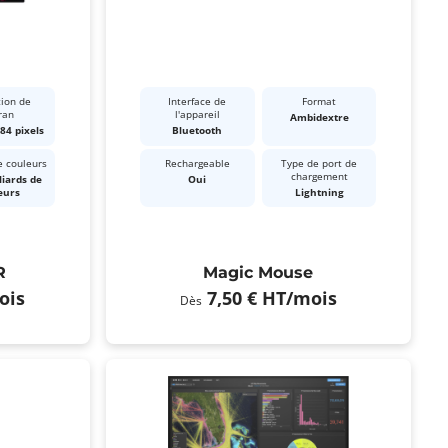
tion de
Interface de
Format
ran
l'appareil
Ambidextre
84 pixels
Bluetooth
 couleurs
Rechargeable
Type de port de
chargement
liards de
Oui
eurs
Lightning
R
Magic Mouse
ois
7,50 €
HT
/mois
Dès