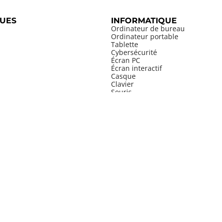
UES
INFORMATIQUE
Ordinateur de bureau
Ordinateur portable
Tablette
Cybersécurité
Écran PC
Écran interactif
Casque
Clavier
Souris
MOBILIER
Bureau individuel
Bureau partagé
PENSABLES
Bureau de direction
Book Pro 14" M5
Mobilier d'accueil
mante A4 indispensable
Table de réunion
ier MacBook Air 15" M3
Table modulaire
ocopieur A4/A3 couleur
Table haute
el iPhone 16
Table basse
au de direction
Table pliante
uit phare DELL
Siège de bureau
hone fixe VoIP
Siège de direction
le de réunion
Chaise de collectivité
Tabouret
Armoire
Bibliothèque