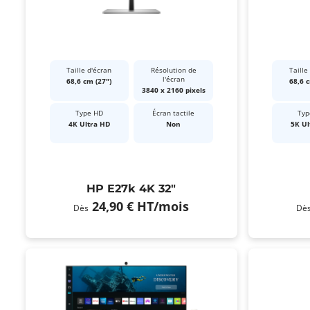
Taille d'écran
Résolution de
Taille
l'écran
68,6 cm (27")
68,6 c
3840 x 2160 pixels
Type HD
Écran tactile
Typ
4K Ultra HD
Non
5K Ul
HP E27k 4K 32"
24,90 €
HT
/mois
Dès
Dè