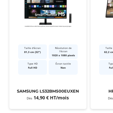
Taille d'écran
Résolution de
Taille
l'écran
81,3 cm (32")
62,2 cm
1920 x 1080 pixels
Type HD
Écran tactile
Typ
Full HD
Non
Ful
SAMSUNG LS32BM500EUXEN
H
14,90 €
HT
/mois
Dès
Dè