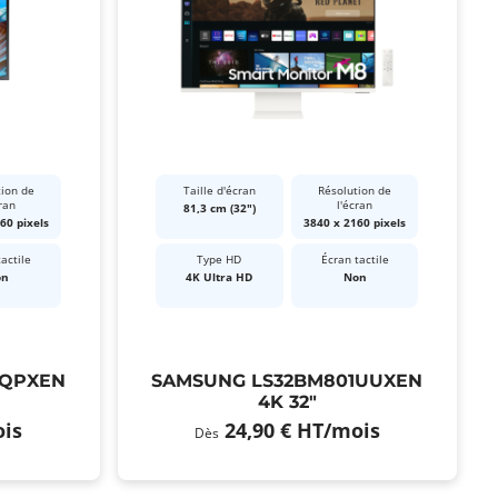
tion de
Taille d'écran
Résolution de
ran
l'écran
81,3 cm (32")
60 pixels
3840 x 2160 pixels
actile
Type HD
Écran tactile
on
4K Ultra HD
Non
UQPXEN
SAMSUNG LS32BM801UUXEN
4K 32"
is
24,90 €
HT
/mois
Dès