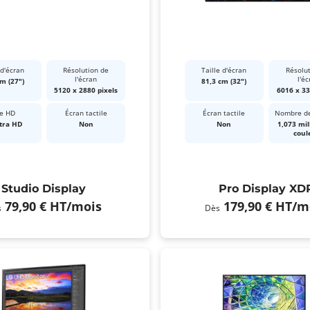
 d'écran
Résolution de
Taille d'écran
Résolu
l'écran
l'éc
m (27")
81,3 cm (32")
5120 x 2880 pixels
6016 x 33
e HD
Écran tactile
Écran tactile
Nombre de
tra HD
Non
Non
1,073 mil
coul
Studio Display
Pro Display XD
79,90 €
HT
/mois
179,90 €
HT
/m
s
Dès