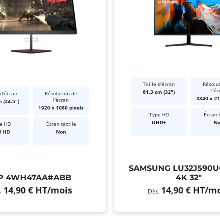
Taille d'écran
Résolu
l'éc
81,3 cm (32")
 d'écran
Résolution de
3840 x 21
l'écran
 (24.5")
1920 x 1080 pixels
Type HD
Écran t
UHD+
N
e HD
Écran tactile
l HD
Non
SAMSUNG LU32J590
P 4WH47AA#ABB
4K 32"
14,90 €
HT
/mois
14,90 €
HT
/mo
s
Dès