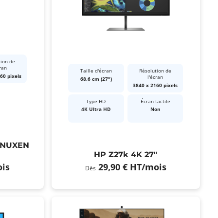
tion de
ran
Taille d'écran
Résolution de
60 pixels
l'écran
68,6 cm (27")
3840 x 2160 pixels
Type HD
Écran tactile
4K Ultra HD
Non
UNUXEN
HP Z27k 4K 27"
is
29,90 €
HT
/mois
Dès