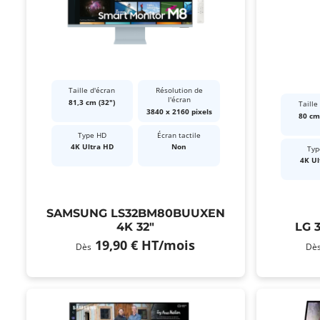
Taille d'écran
Résolution de
l'écran
81,3 cm (32")
Taille
3840 x 2160 pixels
80 cm 
Type HD
Écran tactile
4K Ultra HD
Non
Typ
4K Ul
SAMSUNG LS32BM80BUUXEN
4K 32"
LG 
19,90 €
HT
/mois
Dès
Dè