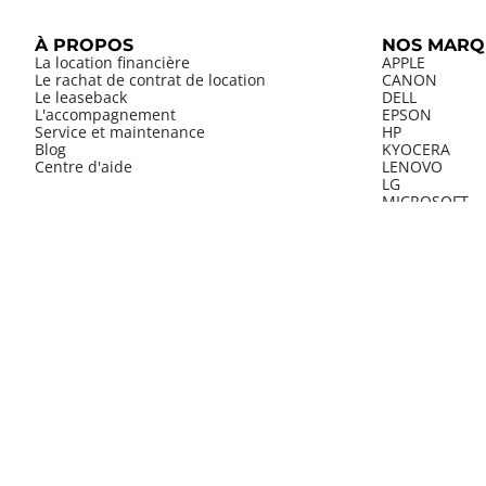
À PROPOS
NOS MARQ
La location financière
APPLE
Le rachat de contrat de location
CANON
Le leaseback
DELL
L'accompagnement
EPSON
Service et maintenance
HP
Blog
KYOCERA
Centre d'aide
LENOVO
LG
MICROSOFT
RICOH
SAMSUNG
YEALINK
LES INDIS
Louer un Mac
Louer l'impri
Louer le dern
Louer un phot
Louer le nouv
Louer un bure
Louer le prod
Louer un télép
Louer une tab