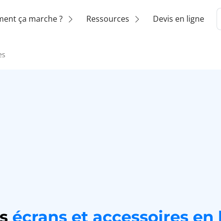
ent ça marche ?
Ressources
Devis en ligne
es
os
écrans et accessoires en 