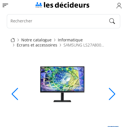
Aller
Toggle navigation
au
contenu
principal
Rechercher
Fil
Notre catalogue
Informatique
Ecrans et accessoires
SAMSUNG LS27A800UNUXEN 4K 27"
d'Ariane