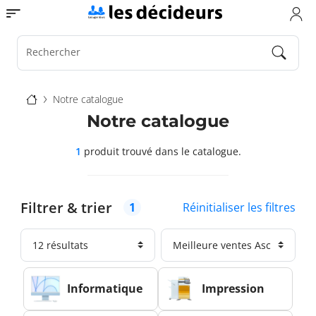
Aller
Toggle navigation
au
contenu
principal
Rechercher
Fil
Notre catalogue
d'Ariane
Notre catalogue
1
produit trouvé
dans le catalogue.
Filtrer & trier
Réinitialiser les filtres
1
Informatique
Impression