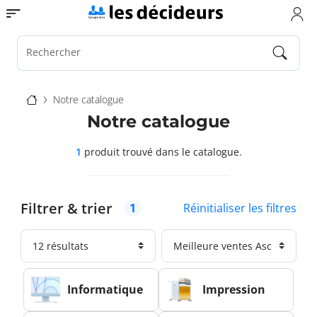
Aller
Toggle navigation
au
contenu
principal
Rechercher
Fil
Notre catalogue
d'Ariane
Notre catalogue
1
produit trouvé
dans le catalogue.
Filtrer & trier
Réinitialiser les filtres
1
Informatique
Impression