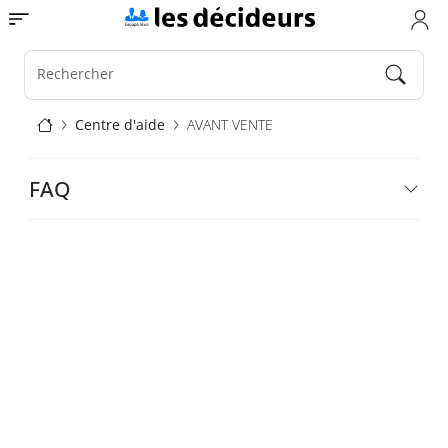
Aller
Toggle navigation
au
contenu
principal
Rechercher
Fil
Centre d'aide
AVANT VENTE
d'Ariane
Aide
FAQ