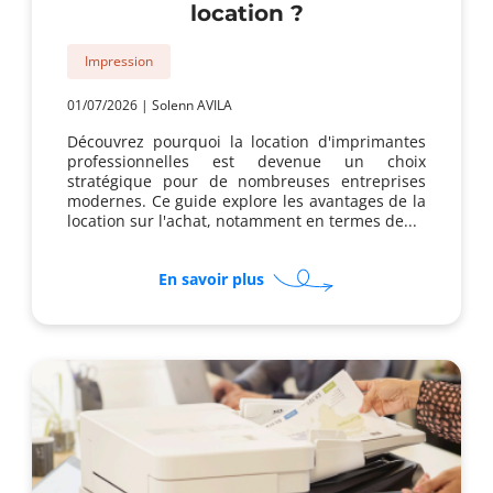
location ?
Impression
01/07/2026
|
Solenn AVILA
Découvrez pourquoi la location d'imprimantes
professionnelles est devenue un choix
stratégique pour de nombreuses entreprises
modernes. Ce guide explore les avantages de la
location sur l'achat, notamment en termes de...
sur
En savoir plus
Pourquoi
regrouper
téléphonie
et
imprimante
en
location
?