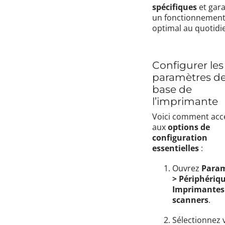
spécifiques
et gara
un fonctionnemen
optimal au quotidi
Configurer les
paramètres d
base de
l’imprimante
Voici comment acc
aux
options de
configuration
essentielles
:
Ouvrez
Param
> Périphériqu
Imprimantes
scanners
.
Sélectionnez 