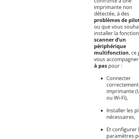
confronté à une
imprimante non
détectée, à des
problèmes de pilo
ou que vous souhai
installer la fonction
scanner d’un
périphérique
multifonction
, ce
vous accompagne
à pas
pour :
Connecter
correctement
imprimante (
ou Wi-Fi),
Installer les p
nécessaires,
Et configurer 
paramètres p