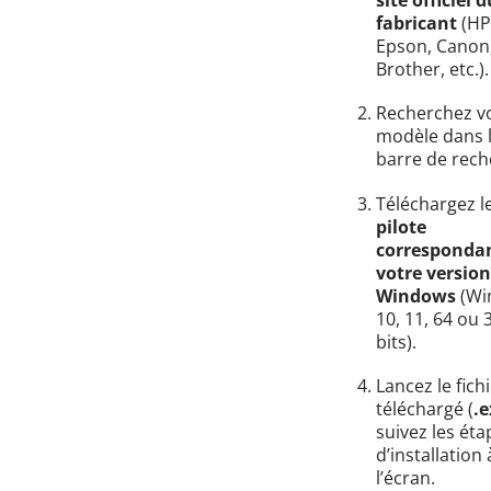
site officiel d
fabricant
(HP
Epson, Canon
Brother, etc.).
Recherchez v
modèle dans 
barre de rech
Téléchargez l
pilote
corresponda
votre version
Windows
(Wi
10, 11, 64 ou 
bits).
Lancez le fich
téléchargé (
.e
suivez les éta
d’installation 
l’écran.