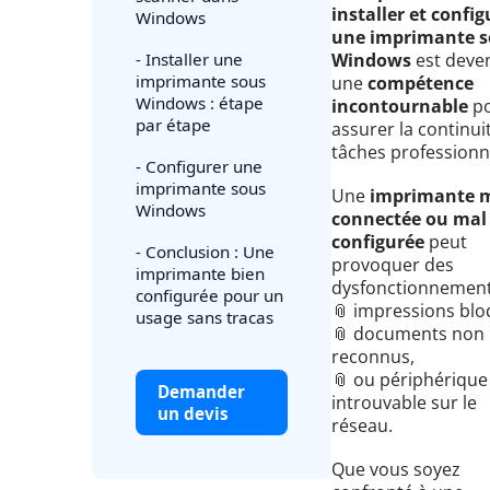
installer et config
Windows
une imprimante s
- Installer une
Windows
est deve
imprimante sous
une
compétence
Windows : étape
incontournable
p
par étape
assurer la continui
tâches professionne
- Configurer une
imprimante sous
Une
imprimante 
Windows
connectée ou mal
configurée
peut
- Conclusion : Une
provoquer des
imprimante bien
dysfonctionnement
configurée pour un
📎 impressions blo
usage sans tracas
📎 documents non
reconnus,
📎 ou périphérique
Demander
introuvable sur le
un devis
réseau.
Que vous soyez