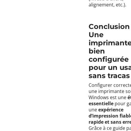
alignement, etc.).
Conclusion 
Une
imprimant
bien
configurée
pour un us
sans tracas
Configurer correc
une imprimante so
Windows est une
é
essentielle
pour ga
une
expérience
d’impression fiabl
rapide et sans err
Grâce à ce guide p