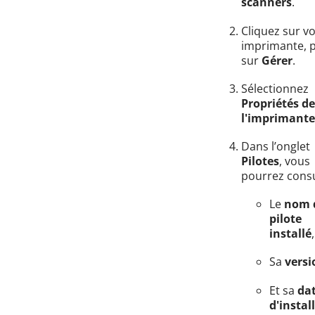
scanners
.
Cliquez sur v
imprimante, p
sur
Gérer
.
Sélectionnez
Propriétés de
l'imprimante
Dans l’onglet
Pilotes
, vous
pourrez consu
Le
nom 
pilote
installé
,
Sa
versi
Et sa
da
d'instal