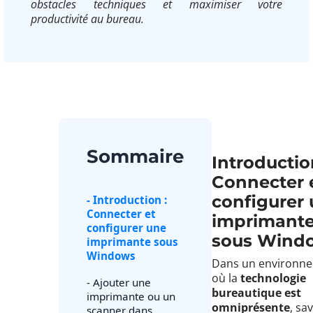
obstacles techniques et maximiser votre
productivité au bureau.
Sommaire
Introductio
Connecter 
configurer
- Introduction :
Connecter et
imprimant
configurer une
sous Wind
imprimante sous
Windows
Dans un environn
où la
technologie
- Ajouter une
bureautique est
imprimante ou un
omniprésente
, sa
scanner dans