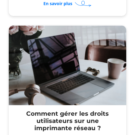
sur
En savoir plus
Comment
sécuriser
la
gestion
électronique
des
documents
scannés
?
Comment gérer les droits
utilisateurs sur une
imprimante réseau ?