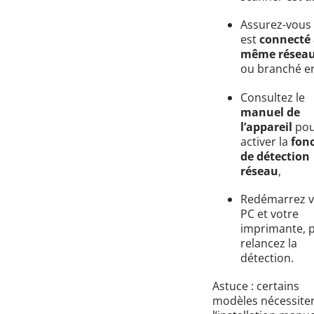
Assurez-vous 
est
connecté
même réseau
ou branché 
Consultez le
manuel de
l’appareil
pou
activer la
fon
de détection
réseau
,
Redémarrez v
PC et votre
imprimante, p
relancez la
détection.
Astuce : certains
modèles nécessite