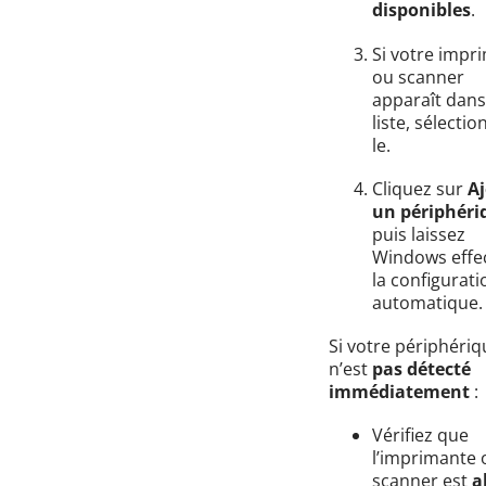
disponibles
.
Si votre impr
ou scanner
apparaît dans
liste, sélectio
le.
Cliquez sur
A
un périphéri
puis laissez
Windows effe
la configurati
automatique.
Si votre périphériq
n’est
pas détecté
immédiatement
:
Vérifiez que
l’imprimante 
scanner est
a