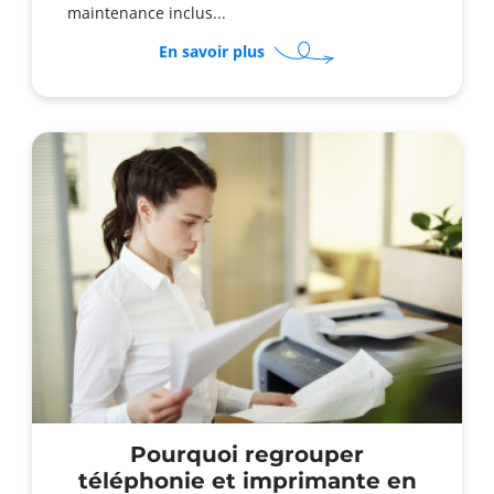
maintenance inclus...
sur
En savoir plus
Pourquoi
opter
pour
un
photocopieur
reconditionné
en
location
?
Pourquoi regrouper
téléphonie et imprimante en