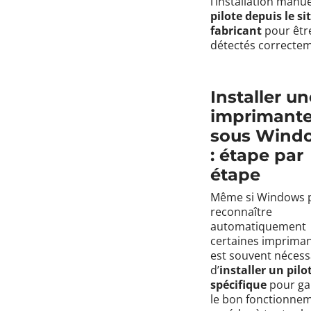
l’installation manu
pilote depuis le si
fabricant
pour êtr
détectés correctem
Installer un
imprimant
sous Wind
: étape par
étape
Même si Windows 
reconnaître
automatiquement
certaines imprimant
est souvent nécess
d’
installer un pilo
spécifique
pour ga
le bon fonctionnem