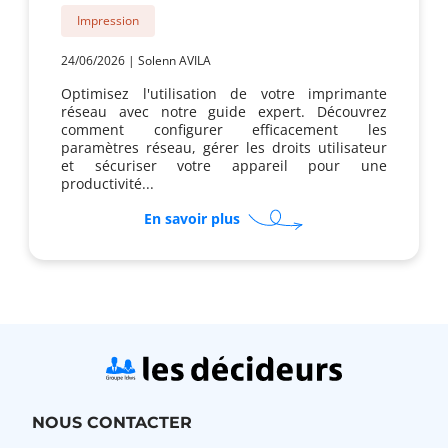
Impression
24/06/2026
|
Solenn AVILA
Optimisez l'utilisation de votre imprimante
réseau avec notre guide expert. Découvrez
comment configurer efficacement les
paramètres réseau, gérer les droits utilisateur
et sécuriser votre appareil pour une
productivité...
sur
En savoir plus
Comment
gérer
les
droits
utilisateurs
sur
une
imprimante
réseau
?
NOUS CONTACTER