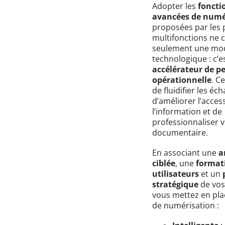
Adopter les
foncti
avancées de numé
proposées par les
multifonctions ne 
seulement une mod
technologique : c’e
accélérateur de p
opérationnelle
. C
de fluidifier les éc
d’améliorer l’access
l’information et de
professionnaliser v
documentaire.
En associant une
a
ciblée
, une
format
utilisateurs
et un
stratégique
de vos
vous mettez en pla
de numérisation :