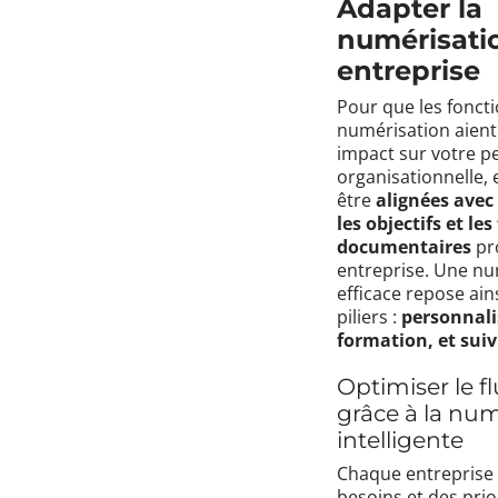
Adapter la
numérisatio
entreprise
Pour que les foncti
numérisation aient
impact sur votre 
organisationnelle, 
être
alignées avec 
les objectifs et les
documentaires
pr
entreprise. Une nu
efficace repose ains
piliers :
personnali
formation, et suiv
Optimiser le fl
grâce à la num
intelligente
Chaque entreprise
besoins et des prio