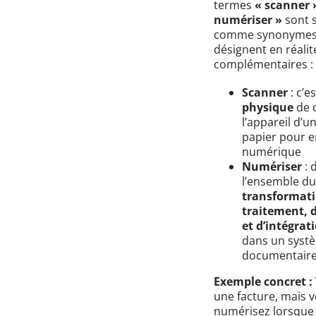
termes
« scanner 
numériser »
sont s
comme synonymes, 
désignent en réali
complémentaires :
Scanner
: c’e
physique
de 
l’appareil d’
papier pour en
numérique
Numériser
: 
l’ensemble d
transformati
traitement, 
et d’intégrat
dans un syst
documentair
Exemple concret :
une facture, mais v
numérisez lorsque 