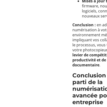
Mises à jour
firmware, no
logiciels, con
nouveaux serv
Conclusion :
en ad
numérisation à vot
environnement mét
impliquant vos col
le processus, vous
votre photocopieur
levier de compétiti
productivité et d
documentaire
.
Conclusion :
parti de la
numérisati
avancée po
entreprise