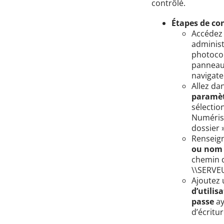
contrôlé.
Étapes de con
Accédez 
administ
photocop
panneau
navigate
Allez dan
paramèt
sélectio
Numéris
dossier 
Renseign
ou nom 
chemin d
\\SERVE
Ajoutez
d’utilis
passe
ay
d’écritu