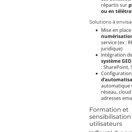
répartis sur
p
ou en télétra
Solutions à envisa
Mise en place
numérisation
service (ex : R
juridique)
Intégration di
système GED
: SharePoint, 
Configuratio
d’automatisa
automatique 
réseau, cloud
adresses emai
Formation et
sensibilisation
utilisateurs