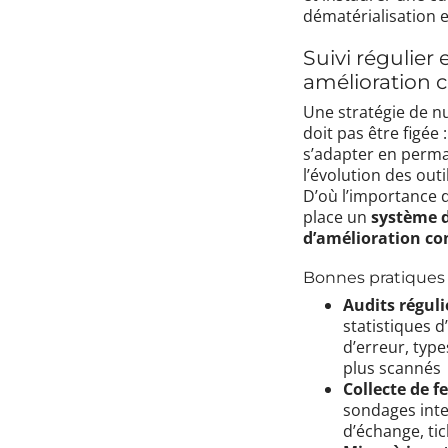
dématérialisation e
Suivi régulier 
amélioration 
Une stratégie de n
doit pas être figée :
s’adapter en perm
l’évolution des outi
D’où l’importance 
place un
système d
d’amélioration co
Bonnes pratiques 
Audits réguli
statistiques d
d’erreur, type
plus scannés
Collecte de 
sondages inte
d’échange, ti