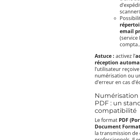
d’expédit
scanner@
Possibil
répertoi
email pr
(service 
compta..
Astuce :
activez l’
a
réception automa
l’utilisateur reçoiv
numérisation ou u
d’erreur en cas d’é
Numérisation
PDF : un stan
compatibilité
Le format
PDF (Por
Document Format
la transmission d
professionnels. Il e