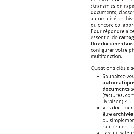
: transmission rapi
documents, class
automatisé, archiv
ou encore collabora
Pour répondre à ces
essentiel de
cartog
flux documentair
configurer votre p
multifonction.
Questions clés à s
Souhaitez-vo
automatique
documents
s
(factures, con
livraison) ?
Vos documents
être
archivé
ou simplemen
rapidement pa
Les utilisateur