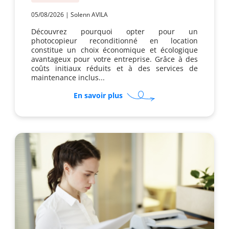
05/08/2026
|
Solenn AVILA
Découvrez pourquoi opter pour un
photocopieur reconditionné en location
constitue un choix économique et écologique
avantageux pour votre entreprise. Grâce à des
coûts initiaux réduits et à des services de
maintenance inclus...
sur
En savoir plus
Pourquoi
opter
pour
un
photocopieur
reconditionné
en
location
?