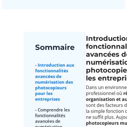
Introductio
fonctionnal
Sommaire
avancées d
numérisati
- Introduction aux
photocopie
fonctionnalités
avancées de
les entrepr
numérisation des
Dans un environn
photocopieurs
professionnel où
r
pour les
entreprises
organisation et a
sont des facteurs 
- Comprendre les
la simple fonction
fonctionnalités
ne suffit plus. Aujo
avancées de
photocopieurs mu
numérisation