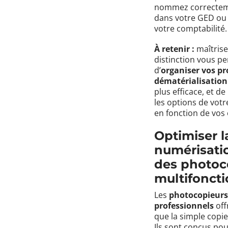
nommez correcteme
dans votre GED ou 
votre comptabilité.
À retenir :
maîtrise
distinction vous p
d’
organiser vos pr
dématérialisation
plus efficace, et de
les options de vot
en fonction de vos 
Optimiser l
numérisati
des photoc
multifonct
Les
photocopieurs
professionnels
off
que la simple copi
Ils sont conçus pou