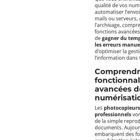
qualité de vos numé
automatiser l’envoi
mails ou serveurs, 
l’archivage, compr
fonctions avancée
de
gagner du temp
les erreurs manue
d’optimiser la gest
l’information dans 
Comprendre
fonctionnal
avancées d
numérisati
Les
photocopieurs
professionnels
von
de la simple repro
documents. Aujourd’
embarquent des fo