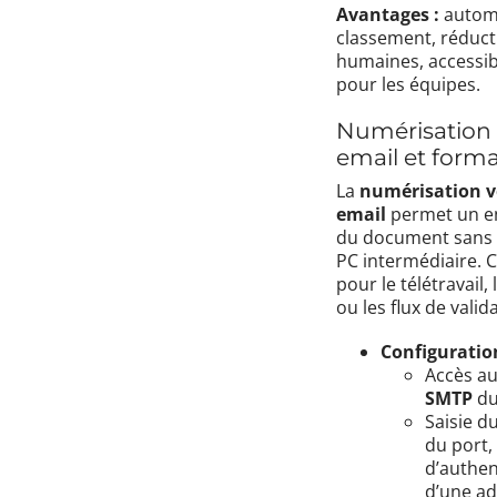
Avantages :
automa
classement, réduct
humaines, accessib
pour les équipes.
Numérisation 
email et form
La
numérisation v
email
permet un en
du document sans 
PC intermédiaire. C
pour le télétravail, 
ou les flux de valid
Configuration
Accès a
SMTP
du
Saisie d
du port
d’authen
d’une a