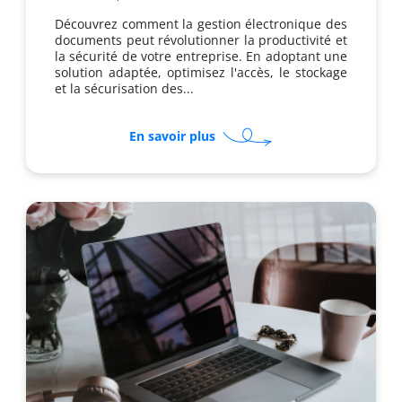
Découvrez comment la gestion électronique des
documents peut révolutionner la productivité et
la sécurité de votre entreprise. En adoptant une
solution adaptée, optimisez l'accès, le stockage
et la sécurisation des...
sur
En savoir plus
Comment
sécuriser
la
gestion
électronique
des
documents
scannés
?