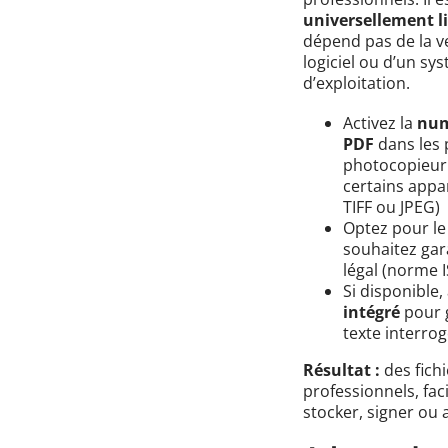
universellement li
dépend pas de la v
logiciel ou d’un sy
d’exploitation.
Activez la
num
PDF
dans les
photocopieur 
certains appare
TIFF ou JPEG)
Optez pour l
souhaitez gara
légal (norme 
Si disponible, 
intégré
pour 
texte interro
Résultat :
des fich
professionnels, fac
stocker, signer ou 