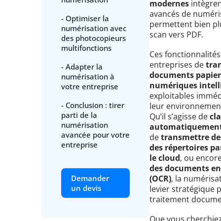
modernes
intègren
avancés de numéri
- Optimiser la
permettent bien pl
numérisation avec
scan vers PDF.
des photocopieurs
multifonctions
Ces fonctionnalité
entreprises de
tra
- Adapter la
documents papier 
numérisation à
numériques intell
votre entreprise
exploitables immé
- Conclusion : tirer
leur environnemen
parti de la
Qu’il s’agisse de
cl
numérisation
automatiquement 
avancée pour votre
de
transmettre des
entreprise
des répertoires pa
le cloud
, ou encor
des documents en 
Demander
(OCR)
, la numérisa
un devis
levier stratégique p
traitement docume
Que vous cherchiez