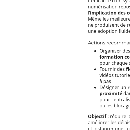
L’efficacité d’un s
numérisation repos
l’
implication des 
Même les meilleure
ne produisent de r
une adoption fluide
Actions recomman
Organiser de
formation cou
pour chaque 
Fournir des
f
vidéos tutori
à pas
Désigner un
r
proximité
dan
pour centrali
ou les blocag
Objectif :
réduire l
améliorer les délai
et instaurer une cu