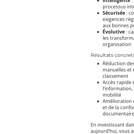
Intelligente
:
processus int
Sécurisée
: c
exigences rég
aux bonnes pr
Évolutive
: ca
les transform
organisation
Résultats concrets
Réduction de
manuelles et 
classement
Accès rapide 
l’information
mobilité
Amélioration d
et de la conf
documentair
En investissant dan
aujourd’hui, vous a