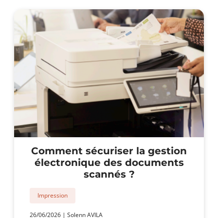
et
imprimante
en
location
?
Comment sécuriser la gestion
électronique des documents
scannés ?
Impression
26/06/2026
|
Solenn AVILA