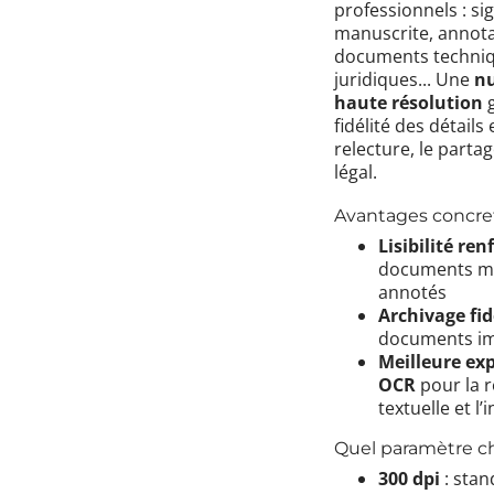
professionnels : si
manuscrite, annota
documents techniq
juridiques... Une
n
haute résolution
g
fidélité des détails e
relecture, le partag
légal.
Avantages concret
Lisibilité ren
documents ma
annotés
Archivage fid
documents im
Meilleure exp
OCR
pour la 
textuelle et l’
Quel paramètre ch
300 dpi
: stan