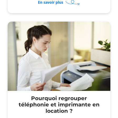
sur
En savoir plus
Pourquoi
opter
pour
un
photocopieur
reconditionné
en
location
?
Pourquoi regrouper
téléphonie et imprimante en
location ?