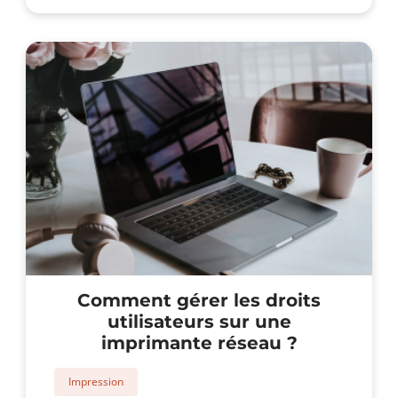
sécuriser
la
gestion
électronique
des
documents
scannés
?
Comment gérer les droits
utilisateurs sur une
imprimante réseau ?
Impression