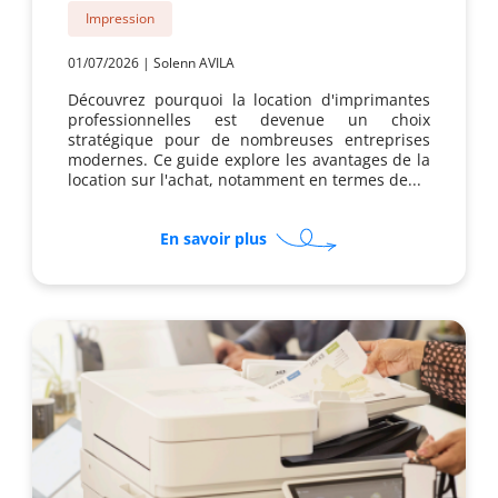
Impression
01/07/2026
|
Solenn AVILA
Découvrez pourquoi la location d'imprimantes
professionnelles est devenue un choix
stratégique pour de nombreuses entreprises
modernes. Ce guide explore les avantages de la
location sur l'achat, notamment en termes de...
sur
En savoir plus
Pourquoi
regrouper
téléphonie
et
imprimante
en
location
?