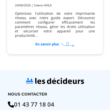
24/06/2026
|
Solenn AVILA
Optimisez l'utilisation de votre imprimante
réseau avec notre guide expert. Découvrez
comment configurer efficacement les
paramètres réseau, gérer les droits utilisateur
et sécuriser votre appareil pour une
productivité...
sur
En savoir plus
Comment
gérer
les
droits
utilisateurs
sur
une
imprimante
réseau
?
NOUS CONTACTER
01 43 77 18 04