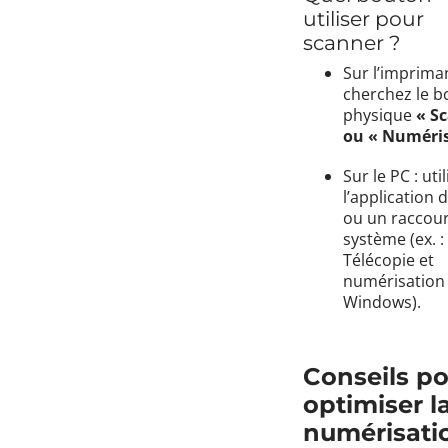
utiliser pour
scanner ?
Sur l’impriman
cherchez le 
physique
« S
ou « Numéris
Sur le PC : uti
l’application 
ou un raccour
système (ex. :
Télécopie et
numérisation
Windows).
Conseils p
optimiser l
numérisati