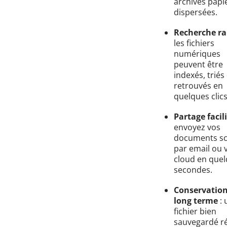
archives papi
dispersées.
Recherche ra
les fichiers
numériques
peuvent être
indexés, triés 
retrouvés en
quelques clics
Partage facil
envoyez vos
documents s
par email ou v
cloud en que
secondes.
Conservation
long terme
: 
fichier bien
sauvegardé ré