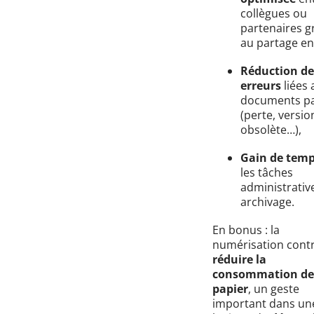
collègues ou
partenaires g
au partage en 
Réduction de
erreurs
liées 
documents pa
(perte, versio
obsolète…),
Gain de tem
les tâches
administrativ
archivage.
En bonus : la
numérisation contr
réduire la
consommation de
papier
, un geste
important dans un