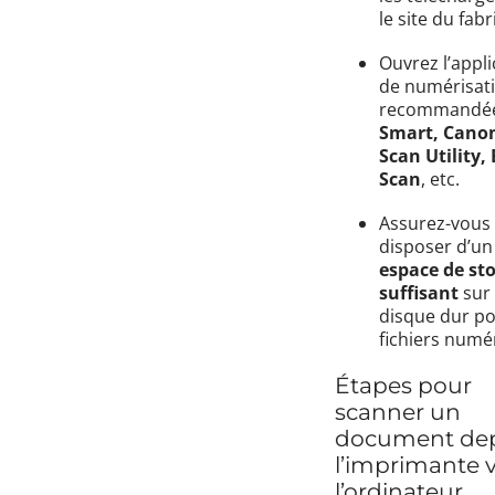
le site du fabr
Ouvrez l’appli
de numérisat
recommandée
Smart, Canon
Scan Utility,
Scan
, etc.
Assurez-vous
disposer d’un
espace de st
suffisant
sur 
disque dur po
fichiers numé
Étapes pour
scanner un
document de
l’imprimante 
l’ordinateur