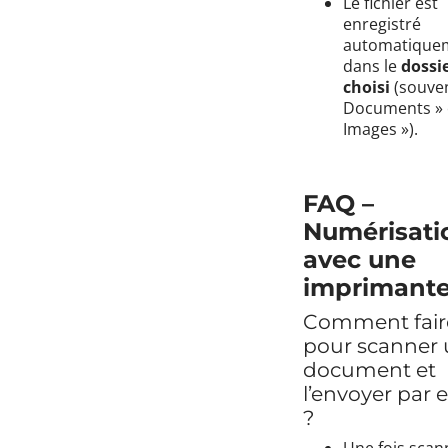
Le fichier est
enregistré
automatique
dans le
dossi
choisi
(souven
Documents » 
Images »).
FAQ –
Numérisati
avec une
imprimant
Comment fair
pour scanner
document et
l’envoyer par 
?
Une fois scan