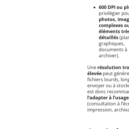
600 DPI ou pl
privilégier po
photos, imag
complexes o
éléments trè
détaillés
(pla
graphiques,
documents à
archiver).
Une
résolution tr
élevée
peut génére
fichiers lourds, lon
envoyer ou à stocker
est donc recomma
l’adapter à l’usage
(consultation à l’éc
impression, archivag