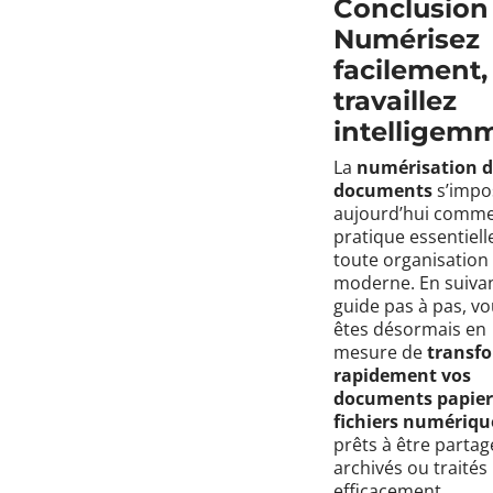
Conclusion 
Numérisez
facilement,
travaillez
intelligem
La
numérisation 
documents
s’impo
aujourd’hui comm
pratique essentiell
toute organisation
moderne. En suivan
guide pas à pas, v
êtes désormais en
mesure de
transf
rapidement vos
documents papier
fichiers numériqu
prêts à être partag
archivés ou traités
efficacement.