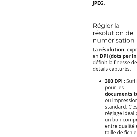
JPEG
.
Régler la
résolution de
numérisation 
La
résolution
, exp
en
DPI (dots per i
définit la finesse d
détails capturés.
300 DPI
: Suff
pour les
documents t
ou impressio
standard. C’es
réglage idéal
un bon comp
entre qualité 
taille de fichie