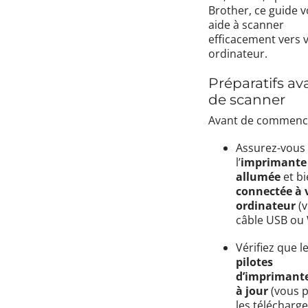
Brother, ce guide 
aide à scanner
efficacement vers 
ordinateur.
Préparatifs av
de scanner
Avant de commence
Assurez-vous
l’
imprimante 
allumée
et bi
connectée à 
ordinateur
(v
câble USB ou W
Vérifiez que l
pilotes
d’imprimant
à jour
(vous 
les télécharge