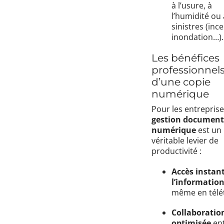
à l’usure, à
l’humidité ou
sinistres (inc
inondation…).
Les bénéfices
professionnel
d’une copie
numérique
Pour les entreprises
gestion document
numérique
est un
véritable levier de
productivité :
Accès instan
l’informatio
même en télét
Collaboratio
optimisée
en