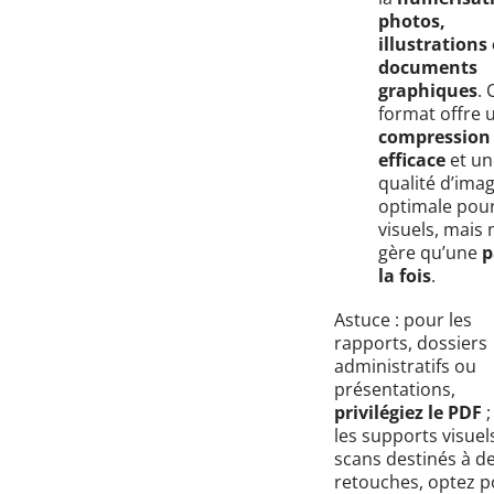
photos,
illustrations
documents
graphiques
. 
format offre 
compression
efficace
et un
qualité d’ima
optimale pour
visuels, mais 
gère qu’une
p
la fois
.
Astuce : pour les
rapports, dossiers
administratifs ou
présentations,
privilégiez le PDF
;
les supports visuel
scans destinés à d
retouches, optez p