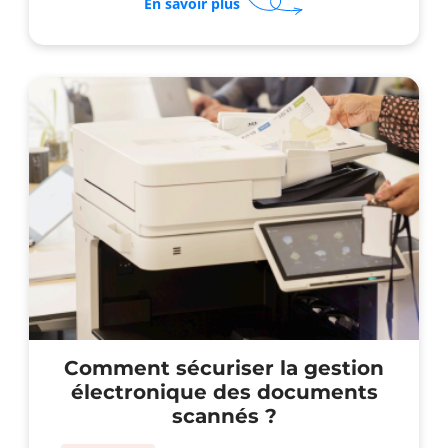
sur
En savoir plus
Pourquoi
regrouper
téléphonie
et
imprimante
en
location
?
Comment sécuriser la gestion
électronique des documents
scannés ?