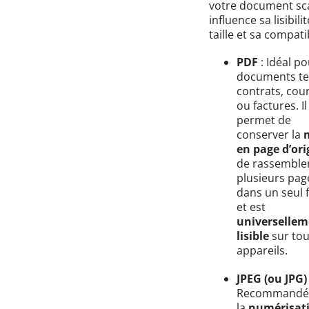
votre document s
influence sa lisibilit
taille et sa compatib
PDF
: Idéal po
documents te
contrats, cour
ou factures. Il
permet de
conserver la
en page d’ori
de rassemble
plusieurs pag
dans un seul f
et est
universellem
lisible
sur tou
appareils.
JPEG (ou JPG)
Recommandé
la
numérisat