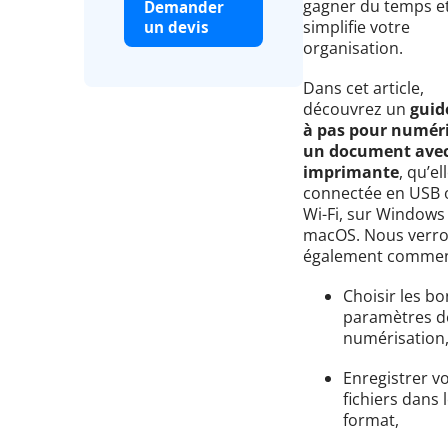
gagner du temps e
Demander
simplifie votre
un devis
organisation.
Dans cet article,
découvrez un
guid
à pas pour numér
un document avec
imprimante
, qu’el
connectée en USB 
Wi-Fi, sur Windows
macOS. Nous verr
également commen
Choisir les bo
paramètres d
numérisation
Enregistrer v
fichiers dans 
format,