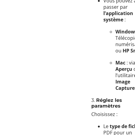
Vous pouvez 
passer par
l’application
système
:
Window
Télécopi
numéris
ou
HP S
Mac
: vi
Aperçu
l’utilitair
Image
Capture
3.
Réglez les
paramètres
Choisissez :
Le
type de fic
PDF pour un