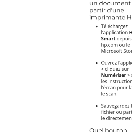
un document
partir d'une
imprimante H
Téléchargez
l’application
Smart
depuis 
hp.com
ou le
Microsoft Sto
Ouvrez l’appli
> cliquez sur
Numériser
> 
les instructio
l’écran pour l
le scan,
Sauvegardez 
fichier ou par
le directemen
Quel bouton