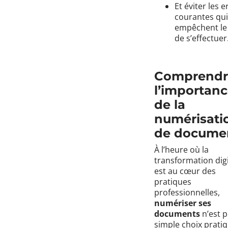
Et éviter les 
courantes qui
empêchent le
de s’effectuer
Comprendr
l’importan
de la
numérisati
de docume
À l’heure où la
transformation digi
est au cœur des
pratiques
professionnelles,
numériser ses
documents
n’est p
simple choix pratiq