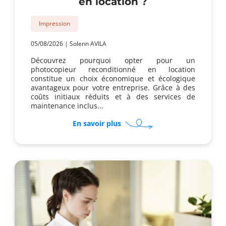
en location ?
Impression
05/08/2026
|
Solenn AVILA
Découvrez pourquoi opter pour un
photocopieur reconditionné en location
constitue un choix économique et écologique
avantageux pour votre entreprise. Grâce à des
coûts initiaux réduits et à des services de
maintenance inclus...
sur
En savoir plus
Pourquoi
opter
pour
un
photocopieur
reconditionné
en
location
?