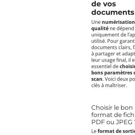
de vos
documents
Une
numérisation
qualité
ne dépend
uniquement de l’ap
utilisé. Pour garant
documents clairs, f
à partager et adap
leur usage final, il e
essentiel de
choisir
bons paramètres 
scan
. Voici deux p
clés à maîtriser.
Choisir le bon
format de fichi
PDF ou JPEG 
Le
format de sorti