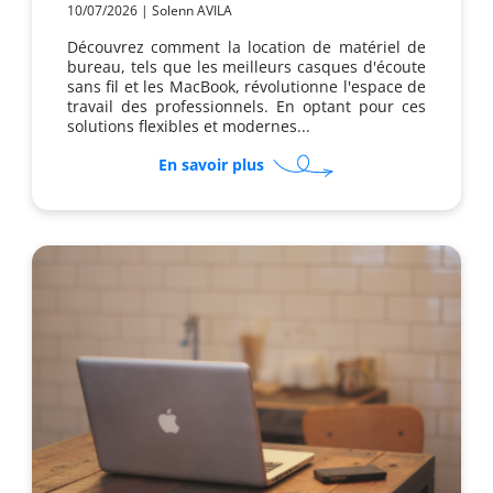
10/07/2026
|
Solenn AVILA
Découvrez comment la location de matériel de
bureau, tels que les meilleurs casques d'écoute
sans fil et les MacBook, révolutionne l'espace de
travail des professionnels. En optant pour ces
solutions flexibles et modernes...
sur
En savoir plus
Pourquoi
louer
un
Mac
est-
il
idéal
pour
les
agences
créatives
?