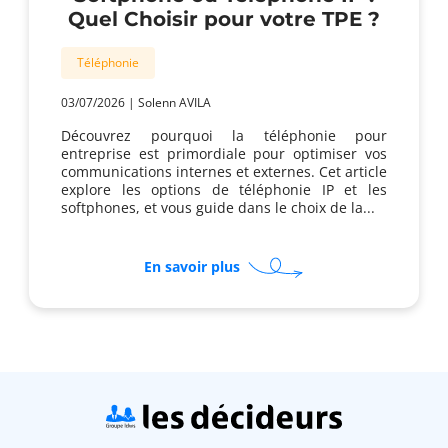
Quel Choisir pour votre TPE ?
Téléphonie
03/07/2026
|
Solenn AVILA
Découvrez pourquoi la téléphonie pour
entreprise est primordiale pour optimiser vos
communications internes et externes. Cet article
explore les options de téléphonie IP et les
softphones, et vous guide dans le choix de la...
sur
En savoir plus
Softphone
ou
Téléphone
IP
:
Quel
Choisir
pour
votre
TPE