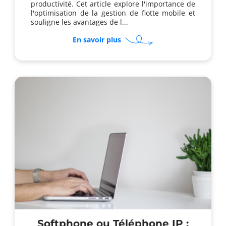
productivité. Cet article explore l'importance de
l'optimisation de la gestion de flotte mobile et
souligne les avantages de l...
sur
En savoir plus
Pourquoi
externaliser
votre
gestion
de
flotte
mobile
entreprise
?
Softphone ou Téléphone IP :