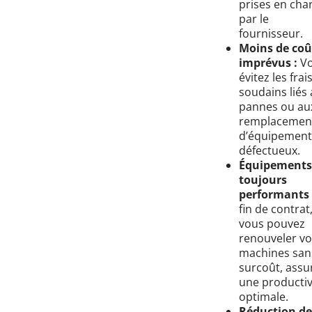
prises en cha
par le
fournisseur.
Moins de coû
imprévus :
Vo
évitez les frai
soudains liés
pannes ou au
remplacemen
d’équipement
défectueux.
Équipements
toujours
performants 
fin de contrat
vous pouvez
renouveler vo
machines san
surcoût, assu
une productiv
optimale.
Réduction de