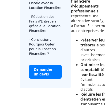
financière
Fiscale avec la
d’équipements
Location Financière
professionnels
représente une
- Réduction des
alternative stratég
Frais d’Entretien
à l’achat. Elle perm
grâce à la Location
Financière
aux entreprises de 
- Conclusion :
Préserver leu
Pourquoi Opter
trésorerie
po
pour la Location
d'autres
Financière ?
investisseme
prioritaires
Optimiser le
Demander
comptabilité
un devis
leur fiscalité
évitant
l’immobilisati
d’actifs
Réduire les f
d’entretien
e
s’appuyant su