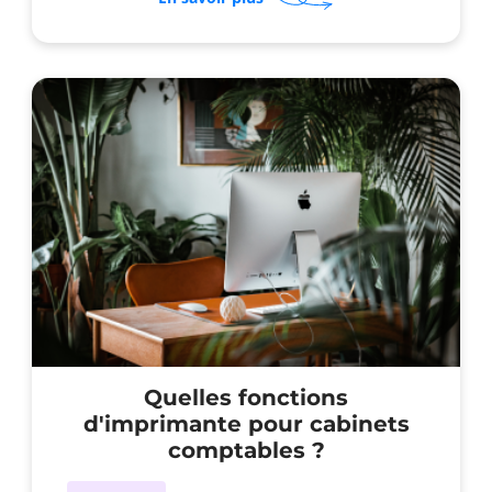
Entreprise
zéro
papier
:
mythe
ou
réalité
actuelle
?
Quelles fonctions
d'imprimante pour cabinets
comptables ?