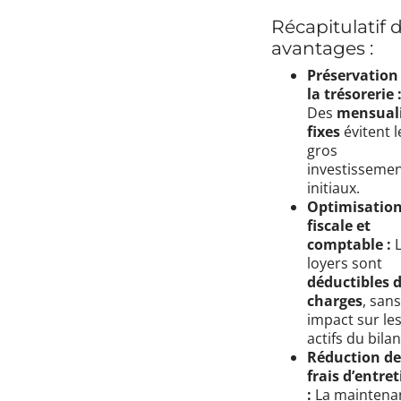
Récapitulatif 
avantages :
Préservation
la trésorerie 
Des
mensuali
fixes
évitent l
gros
investisseme
initiaux.
Optimisatio
fiscale et
comptable :
L
loyers sont
déductibles 
charges
, sans
impact sur le
actifs du bilan
Réduction de
frais d’entre
:
La maintena