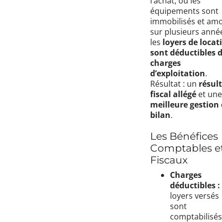
l’achat, où les
équipements sont
immobilisés et amo
sur plusieurs anné
les
loyers de locat
sont déductibles 
charges
d’exploitation
.
Résultat : un
résul
fiscal allégé
et une
meilleure gestion
bilan
.
Les Bénéfices
Comptables e
Fiscaux
Charges
déductibles :
loyers versés
sont
comptabilisés