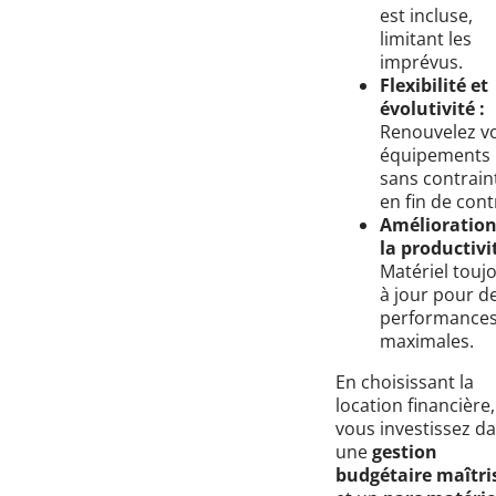
est incluse,
limitant les
imprévus.
Flexibilité et
évolutivité :
Renouvelez v
équipements
sans contrain
en fin de cont
Amélioration
la productivit
Matériel touj
à jour pour d
performance
maximales.
En choisissant la
location financière,
vous investissez d
une
gestion
budgétaire maîtri