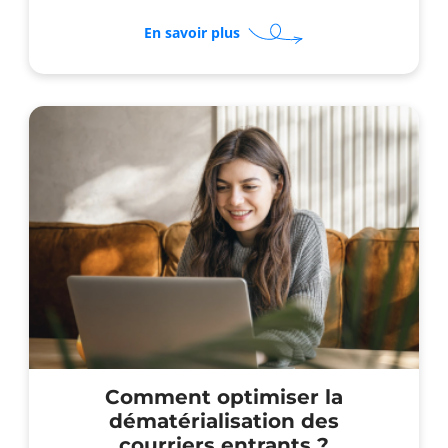
sur
En savoir plus
Photocopieurs
reconditionnés
:
quelles
garanties
pour
les
pros
?
Comment optimiser la
dématérialisation des
courriers entrants ?