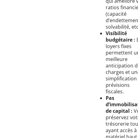
qui améliore 
ratios financi
(capacité
d’endettemen
solvabilité, etc
Visibilité
budgétaire :
loyers fixes
permettent u
meilleure
anticipation 
charges et un
simplification
prévisions
fiscales.
Pas
d’immobilisa
de capital :
V
préservez vot
trésorerie tou
ayant accès à
matériel haut