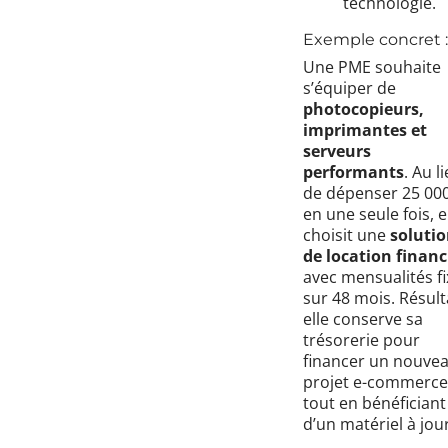
technologie.
Exemple concret :
Une PME souhaite
s’équiper de
photocopieurs,
imprimantes et
serveurs
performants
. Au l
de dépenser 25 000
en une seule fois, e
choisit une
soluti
de location financ
avec mensualités f
sur 48 mois. Résulta
elle conserve sa
trésorerie pour
financer un nouve
projet e-commerce
tout en bénéficiant
d’un matériel à jour