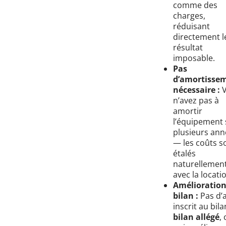
comme des
charges,
réduisant
directement l
résultat
imposable.
Pas
d’amortisse
nécessaire :
V
n’avez pas à
amortir
l’équipement 
plusieurs ann
— les coûts s
étalés
naturellemen
avec la locati
Amélioration
bilan :
Pas d’a
inscrit au bila
bilan allégé
, 