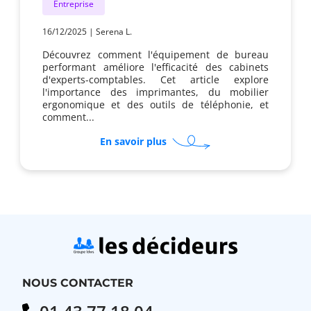
Entreprise
16/12/2025
|
Serena L.
Découvrez comment l'équipement de bureau
performant améliore l'efficacité des cabinets
d'experts-comptables. Cet article explore
l'importance des imprimantes, du mobilier
ergonomique et des outils de téléphonie, et
comment...
sur
En savoir plus
Quelles
fonctions
d'imprimante
pour
cabinets
comptables
?
NOUS CONTACTER