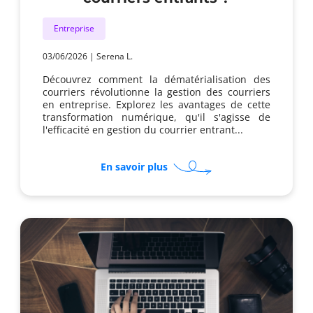
Entreprise
03/06/2026
|
Serena L.
Découvrez comment la dématérialisation des
courriers révolutionne la gestion des courriers
en entreprise. Explorez les avantages de cette
transformation numérique, qu'il s'agisse de
l'efficacité en gestion du courrier entrant...
sur
En savoir plus
Comment
optimiser
la
dématérialisation
des
courriers
entrants
?