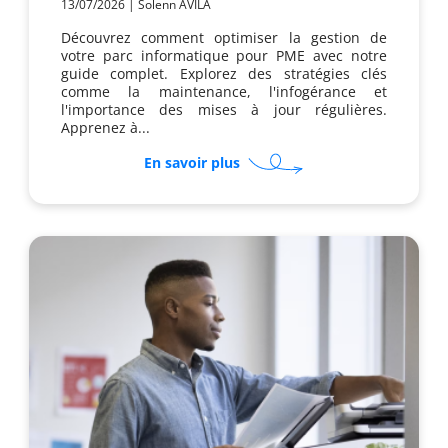
13/07/2026
|
Solenn AVILA
Découvrez comment optimiser la gestion de
votre parc informatique pour PME avec notre
guide complet. Explorez des stratégies clés
comme la maintenance, l'infogérance et
l'importance des mises à jour régulières.
Apprenez à...
sur
En savoir plus
Comment
renouveler
son
parc
informatique
sans
interruption
?