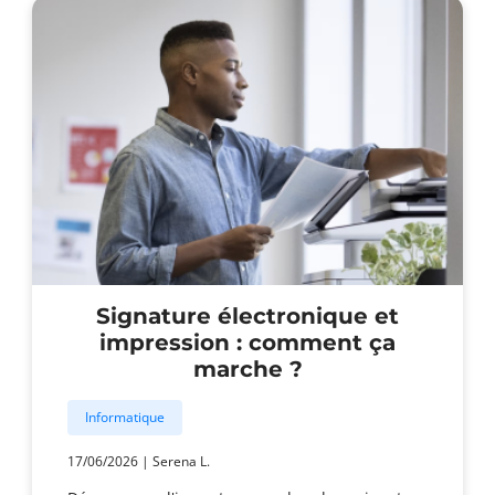
des
imprimantes
face
aux
ransomwares
?
Signature électronique et
impression : comment ça
marche ?
Informatique
17/06/2026
|
Serena L.