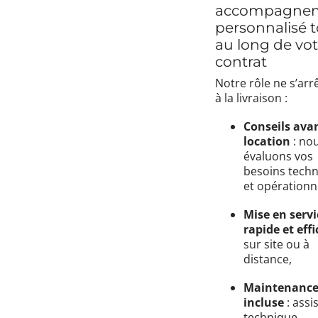
accompagne
personnalisé 
au long de vot
contrat
Notre rôle ne s’arr
à la livraison :
Conseils ava
location
: no
évaluons vos
besoins tech
et opérationn
Mise en servi
rapide et eff
sur site ou à
distance,
Maintenanc
incluse
: assi
technique,