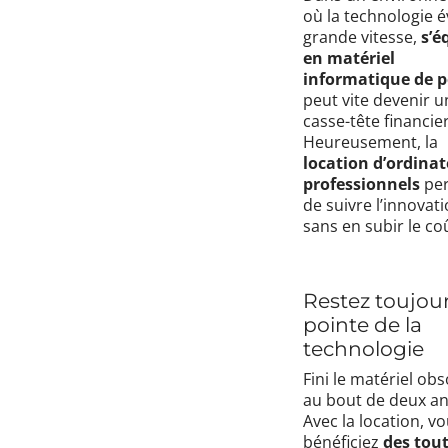
où la technologie é
grande vitesse,
s’é
en matériel
informatique de p
peut vite devenir u
casse-tête financier
Heureusement, la
location d’ordina
professionnels
pe
de suivre l’innovat
sans en subir le co
Restez toujour
pointe de la
technologie
Fini le matériel obs
au bout de deux an
Avec la location, v
bénéficiez
des tou