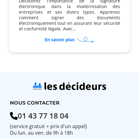
Découvrez l'importance de la signature
électronique dans la modernisation des
entreprises et ses divers types. Apprenez
comment signer des documents
électroniquement tout en assurant leur sécurité
et conformité légale. Avec...
sur
En savoir plus
Signature
électronique
et
impression
:
comment
ça
marche
?
NOUS CONTACTER
01 43 77 18 04
(service gratuit + prix d'un appel)
Du lun. au ven. de 9h à 18h