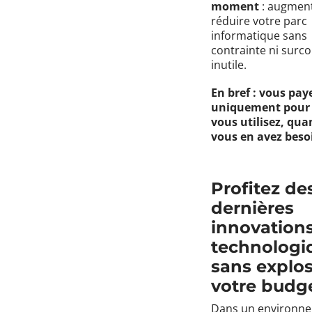
moment
: augmen
réduire votre parc
informatique sans
contrainte ni surco
inutile.
En bref : vous pay
uniquement pour 
vous utilisez, qua
vous en avez beso
Profitez de
dernières
innovation
technologi
sans explo
votre budg
Dans un environn