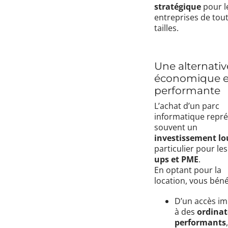
stratégique
pour l
entreprises de tou
tailles.
Une alternativ
économique e
performante
L’achat d’un parc
informatique repr
souvent un
investissement lo
particulier pour le
ups et PME
.
En optant pour la
location, vous bénéf
D’un accès i
à des
ordinat
performants
,