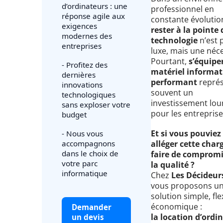
d’ordinateurs : une
professionnel en
réponse agile aux
constante évolutio
exigences
rester à la pointe 
modernes des
technologie
n’est 
entreprises
luxe, mais une néce
Pourtant,
s’équipe
- Profitez des
matériel informat
dernières
performant
repré
innovations
souvent un
technologiques
investissement lou
sans exploser votre
pour les entreprise
budget
Et si vous pouviez
- Nous vous
accompagnons
alléger cette char
dans le choix de
faire de compromi
votre parc
la qualité ?
informatique
Chez
Les Décideur
vous proposons u
solution simple, fle
économique :
Demander
la location d’ordi
un devis