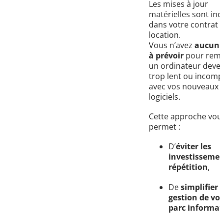
Les mises à jour
matérielles sont in
dans votre contrat
location.
Vous n’avez
aucun 
à prévoir
pour rem
un ordinateur dev
trop lent ou incom
avec vos nouveaux
logiciels.
Cette approche vo
permet :
D’
éviter les
investisseme
répétition
,
De
simplifier
gestion de vo
parc informa