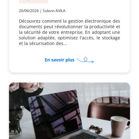
26/06/2026
|
Solenn AVILA
Découvrez comment la gestion électronique des
documents peut révolutionner la productivité et
la sécurité de votre entreprise. En adoptant une
solution adaptée, optimisez l'accès, le stockage
et la sécurisation des...
sur
En savoir plus
Comment
sécuriser
la
gestion
électronique
des
documents
scannés
?