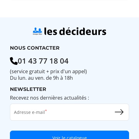
les
droits
utilisateurs
sur
une
imprimante
réseau
?
NOUS CONTACTER
01 43 77 18 04
(service gratuit + prix d'un appel)
Du lun. au ven. de 9h à 18h
NEWSLETTER
Recevez nos dernières actualités :
Adresse e-mail
Voir le catalogue