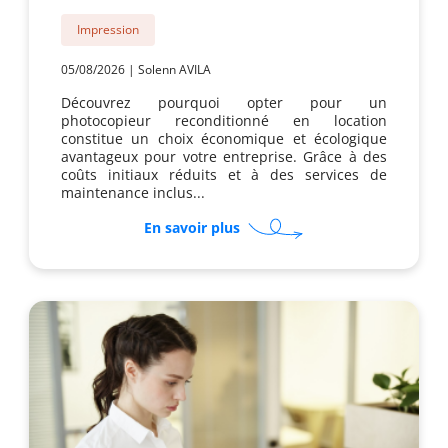
Impression
05/08/2026
|
Solenn AVILA
Découvrez pourquoi opter pour un
photocopieur reconditionné en location
constitue un choix économique et écologique
avantageux pour votre entreprise. Grâce à des
coûts initiaux réduits et à des services de
maintenance inclus...
sur
En savoir plus
Pourquoi
opter
pour
un
photocopieur
reconditionné
en
location
?