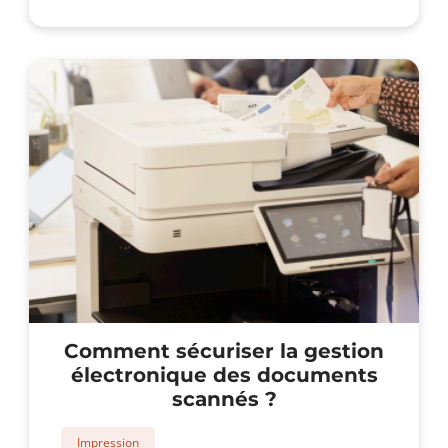
Pourquoi
regrouper
téléphonie
et
imprimante
en
location
?
Comment sécuriser la gestion
électronique des documents
scannés ?
Impression