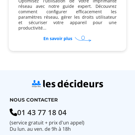
Optimisez l'utilisation de votre imprimante
réseau avec notre guide expert. Découvrez
comment configurer efficacement les
paramètres réseau, gérer les droits utilisateur
et sécuriser votre appareil pour une
productivité...
sur
En savoir plus
Comment
gérer
les
droits
utilisateurs
sur
une
imprimante
réseau
?
NOUS CONTACTER
01 43 77 18 04
(service gratuit + prix d'un appel)
Du lun. au ven. de 9h à 18h