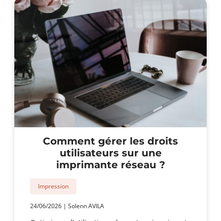
électronique
des
documents
scannés
?
Comment gérer les droits
utilisateurs sur une
imprimante réseau ?
Impression
24/06/2026
|
Solenn AVILA