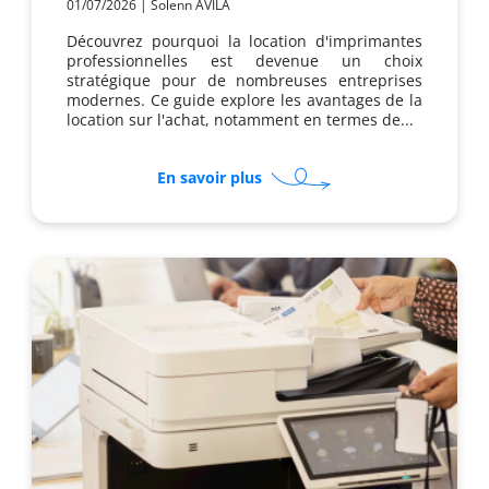
01/07/2026
|
Solenn AVILA
Découvrez pourquoi la location d'imprimantes
professionnelles est devenue un choix
stratégique pour de nombreuses entreprises
modernes. Ce guide explore les avantages de la
location sur l'achat, notamment en termes de...
sur
En savoir plus
Pourquoi
regrouper
téléphonie
et
imprimante
en
location
?