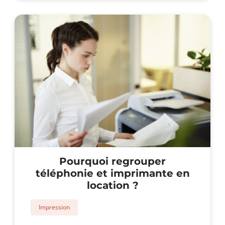
pour
un
photocopieur
reconditionné
en
location
?
Pourquoi regrouper
téléphonie et imprimante en
location ?
Impression