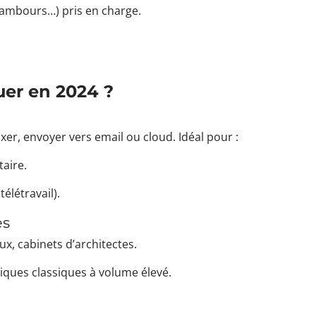
tambours…) pris en charge.
uer en 2024 ?
er, envoyer vers email ou cloud. Idéal pour :
taire.
élétravail).
es
x, cabinets d’architectes.
ques classiques à volume élevé.