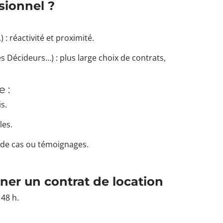
sionnel ?
 : réactivité et proximité.
s Décideurs…) : plus large choix de contrats,
e :
s.
les.
s de cas ou témoignages.
gner un contrat de location
 48 h.