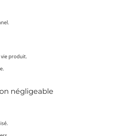
nel.
vie produit.
e.
non négligeable
isé.
iers.