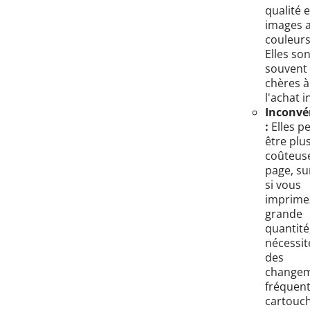
qualité e
images 
couleurs
Elles son
souvent
chères à
l'achat in
Inconvé
:
Elles p
être plu
coûteus
page, su
si vous
imprime
grande
quantité
nécessit
des
change
fréquent
cartouch