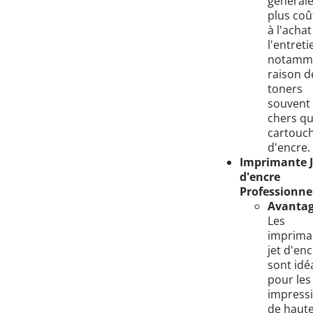
général
plus co
à l'achat
l'entreti
notamm
raison d
toners
souvent 
chers qu
cartouc
d'encre.
Imprimante J
d'encre
Professionnel
Avantag
Les
imprima
jet d'en
sont idé
pour les
impress
de haut