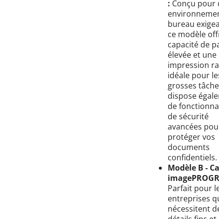
:
Conçu pour 
environnemen
bureau exigea
ce modèle off
capacité de p
élevée et une
impression ra
idéale pour le
grosses tâches
dispose égal
de fonctionna
de sécurité
avancées pou
protéger vos
documents
confidentiels.
Modèle B - C
imagePROGR
Parfait pour l
entreprises q
nécessitent d
détails fins et