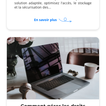
solution adaptée, optimisez l'accès, le stockage
et la sécurisation des...
sur
En savoir plus
Comment
sécuriser
la
gestion
électronique
des
documents
scannés
?