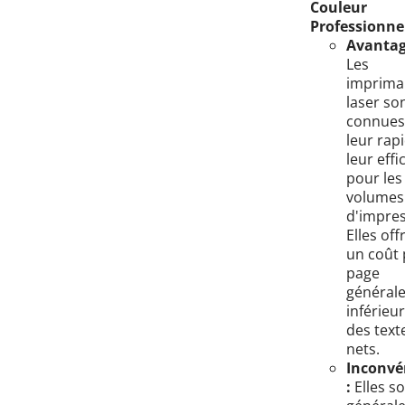
Couleur
Professionnel
Avantag
Les
imprima
laser so
connues
leur rapi
leur effi
pour les
volumes
d'impres
Elles off
un coût 
page
général
inférieur
des text
nets.
Inconvé
:
Elles s