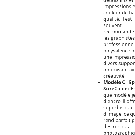
impressions 
couleur de ha
qualité, il est
souvent
recommandé 
les graphistes
professionnel
polyvalence 
une impressi
divers suppor
optimisant ain
créativité.
Modèle C - E
SureColor :
En
que modèle je
d'encre, il off
superbe quali
d'image, ce qu
rend parfait 
des rendus
photographiqu