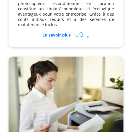
photocopieur reconditionné en location
constitue un choix économique et écologique
avantageux pour votre entreprise. Grâce à des
coûts initiaux réduits et à des services de
maintenance inclus...
sur
En savoir plus
Pourquoi
opter
pour
un
photocopieur
reconditionné
en
location
?