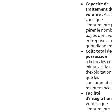
Capacité de
traitement d
volume :
Assu
vous que
l'imprimante 
gérer le nom
pages dont vo
entreprise a 
quotidiennem
Coût total de
possession :
I
à la fois les c
initiaux et les
d'exploitation
que les
consommables
maintenance.
Facilité
d'intégration
Vérifiez que
l'imprimante