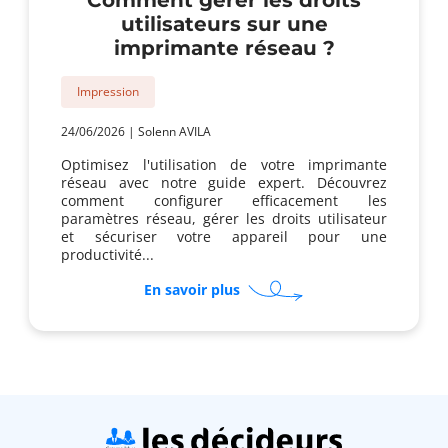
Comment gérer les droits
utilisateurs sur une
imprimante réseau ?
Impression
24/06/2026
|
Solenn AVILA
Optimisez l'utilisation de votre imprimante
réseau avec notre guide expert. Découvrez
comment configurer efficacement les
paramètres réseau, gérer les droits utilisateur
et sécuriser votre appareil pour une
productivité...
sur
En savoir plus
Comment
gérer
les
droits
utilisateurs
sur
une
imprimante