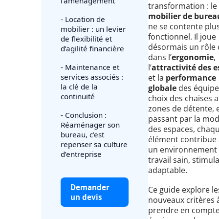
l’aménagement
transformation : le
mobilier de burea
- Location de
ne se contente plus
mobilier : un levier
fonctionnel. Il joue
de flexibilité et
désormais un rôle 
d’agilité financière
dans l’
ergonomie
,
- Maintenance et
l’
attractivité des 
services associés :
et la
performance
la clé de la
globale
des équipe
continuité
choix des chaises 
zones de détente, 
- Conclusion :
passant par la mod
Réaménager son
des espaces, chaq
bureau, c’est
élément contribue 
repenser sa culture
un environnement
d’entreprise
travail sain, stimul
adaptable.
Demander
Ce guide explore le
un devis
nouveaux critères 
prendre en compt