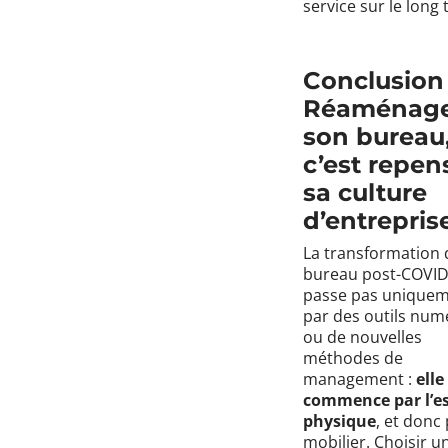
service sur le long
Conclusion 
Réaménag
son bureau
c’est repen
sa culture
d’entrepris
La transformation 
bureau post-COVID
passe pas unique
par des outils num
ou de nouvelles
méthodes de
management :
elle
commence par l’e
physique
, et donc 
mobilier. Choisir u