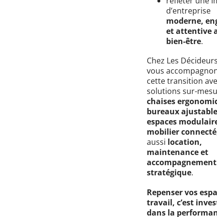
refléter une 
d’entreprise
moderne, en
et attentive 
bien-être
.
Chez Les Décideurs
vous accompagnon
cette transition av
solutions sur-mesu
chaises ergonomi
bureaux ajustabl
espaces modulair
mobilier connecté
aussi
location,
maintenance et
accompagnement
stratégique
.
Repenser vos espa
travail, c’est inves
dans la performa