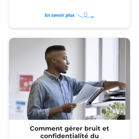
sur
En savoir plus
Comment
équiper
un
espace
de
coworking
efficacement
?
Comment gérer bruit et
confidentialité du