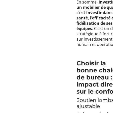
En somme,
investi
un mobilier de qua
c’est investir dans
santé, l’efficacité 
fidélisation de ses
équipes
. C’est un 
stratégique à fort 
sur investissement
humain et opératio
Choisir la
bonne chai
de bureau :
impact dire
sur le confo
Soutien lomba
ajustable