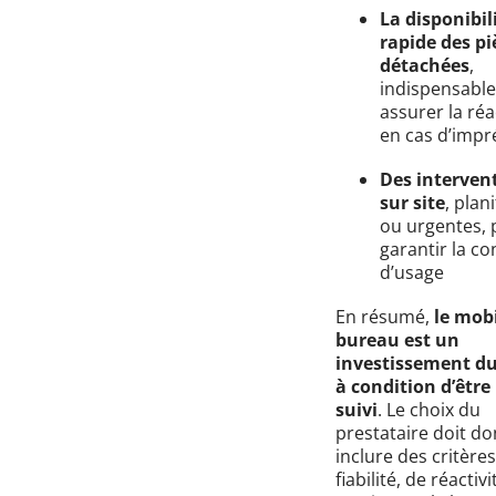
La disponibil
rapide des pi
détachées
,
indispensabl
assurer la réa
en cas d’impr
Des interven
sur site
, plan
ou urgentes, 
garantir la co
d’usage
En résumé,
le mobi
bureau est un
investissement d
à condition d’être
suivi
. Le choix du
prestataire doit do
inclure des critère
fiabilité, de réactiv