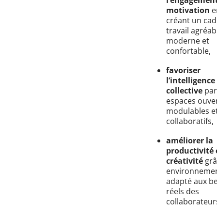
motivation
e
créant un cad
travail agréab
moderne et
confortable,
favoriser
l’intelligence
collective
par
espaces ouver
modulables e
collaboratifs,
améliorer la
productivité 
créativité
grâ
environneme
adapté aux b
réels des
collaborateur