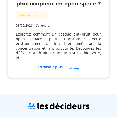
photocopieur en open space ?
Mobilier bureau
08/05/2026
|
Serena L.
Explorez comment un casque anti-bruit pour
open space peut transformer votre
environnement de travail en améliorant la
concentration et la productivité. Découvrez les
défis liés au bruit, ses impacts sur le bien-être,
et les...
sur
En savoir plus
Comment
gérer
bruit
et
confidentialité
du
photocopieur
en
open
space