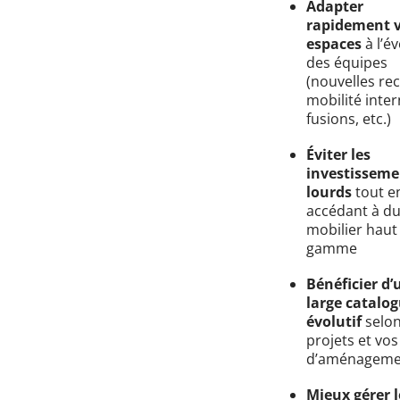
Adapter
rapidement 
espaces
à l’é
des équipes
(nouvelles re
mobilité inter
fusions, etc.)
Éviter les
investisseme
lourds
tout e
accédant à d
mobilier haut
gamme
Bénéficier d’
large catalo
évolutif
selon
projets et vos
d’aménageme
Mieux gérer l