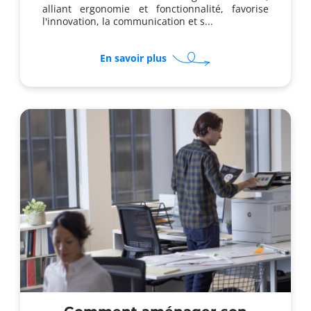
alliant ergonomie et fonctionnalité, favorise
l'innovation, la communication et s...
sur
En savoir plus
Pourquoi
choisir
un
mobilier
de
bureau
optimal
en
open
space
?