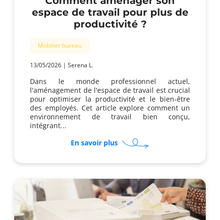
Comment aménager son
espace de travail pour plus de
productivité ?
Mobilier bureau
13/05/2026
|
Serena L.
Dans le monde professionnel actuel,
l'aménagement de l'espace de travail est crucial
pour optimiser la productivité et le bien-être
des employés. Cet article explore comment un
environnement de travail bien conçu,
intégrant...
sur
En savoir plus
Comment
aménager
son
espace
de
travail
pour
plus