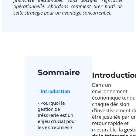
opérationnelle. Abordons comment tirer parti de
cette stratégie pour un avantage concurrentiel.
Sommaire
Introductio
Dans un
environnement
- Introduction
économique tendu
- Pourquoi la
chaque décision
gestion de
d’investissement d
trésorerie est un
être justifiée par u
enjeu crucial pour
retour rapide et
les entreprises ?
mesurable, la
gest
de la trésorerie
de