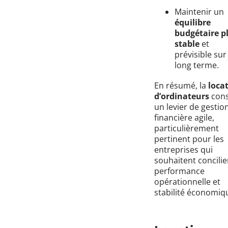
Maintenir un
équilibre
budgétaire p
stable
et
prévisible sur 
long terme.
En résumé, la
loca
d’ordinateurs
cons
un levier de gestio
financière agile,
particulièrement
pertinent pour les
entreprises qui
souhaitent concilie
performance
opérationnelle et
stabilité économiq