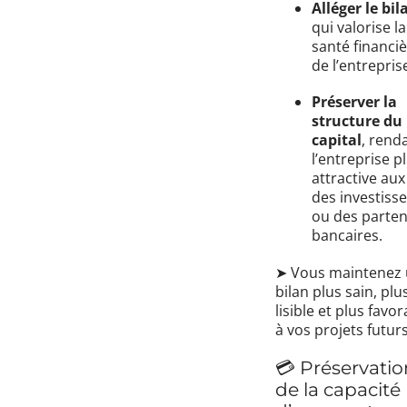
Alléger le bil
qui valorise la
santé financi
de l’entrepris
Préserver la
structure du
capital
, rend
l’entreprise p
attractive aux
des investiss
ou des parten
bancaires.
➤ Vous maintenez
bilan plus sain, plu
lisible et plus favo
à vos projets futurs
💳 Préservatio
de la capacité