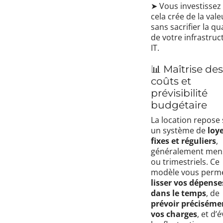
➤ Vous investissez 
cela crée de la vale
sans sacrifier la qu
de votre infrastruc
IT.
📊 Maîtrise des
coûts et
prévisibilité
budgétaire
La location repose
un système de
loy
fixes et réguliers
,
généralement men
ou trimestriels. Ce
modèle vous perm
lisser vos dépense
dans le temps
, de
prévoir préciséme
vos charges
, et d’é