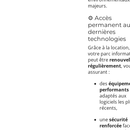
majeurs.
⚙️ Accès
permanent a
dernières
technologies
Grâce à la location,
votre parc informa
peut être
renouve
régulièrement
, vo
assurant :
des
équipem
performants
adaptés aux
logiciels les p
récents,
une
sécurité
renforcée
fac