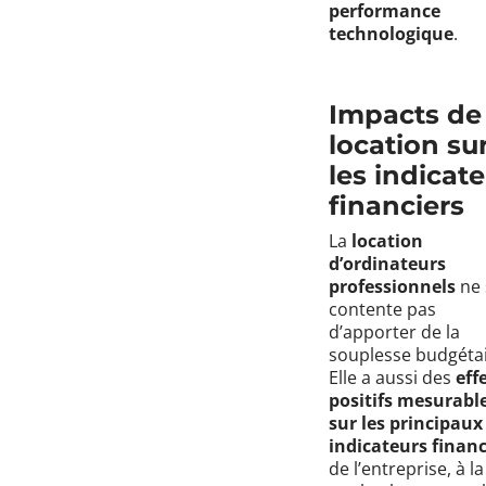
performance
technologique
.
Impacts de 
location su
les indicat
financiers
La
location
d’ordinateurs
professionnels
ne 
contente pas
d’apporter de la
souplesse budgétai
Elle a aussi des
eff
positifs mesurabl
sur les principaux
indicateurs financ
de l’entreprise, à la