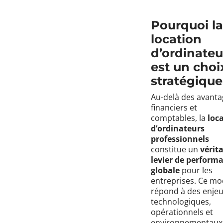
Pourquoi la
location
d’ordinateu
est un choi
stratégique
Au-delà des avanta
financiers et
comptables, la
loc
d’ordinateurs
professionnels
constitue un
vérit
levier de perform
globale
pour les
entreprises. Ce mo
répond à des enje
technologiques,
opérationnels et
environnementaux