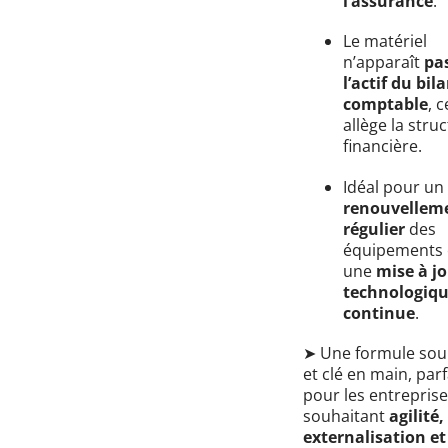
l’assurance
.
Le matériel
n’apparaît
pa
l’actif du bil
comptable
, c
allège la stru
financière.
Idéal pour un
renouvellem
régulier
des
équipements 
une
mise à j
technologiq
continue
.
➤ Une formule sou
et clé en main, parf
pour les entrepris
souhaitant
agilité,
externalisation et