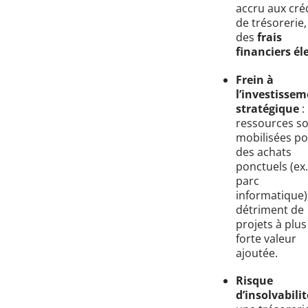
accru aux cré
de trésorerie,
des
frais
financiers él
Frein à
l’investisse
stratégique
:
ressources s
mobilisées p
des achats
ponctuels (ex.
parc
informatique)
détriment de
projets à plus
forte valeur
ajoutée.
Risque
d’insolvabilit