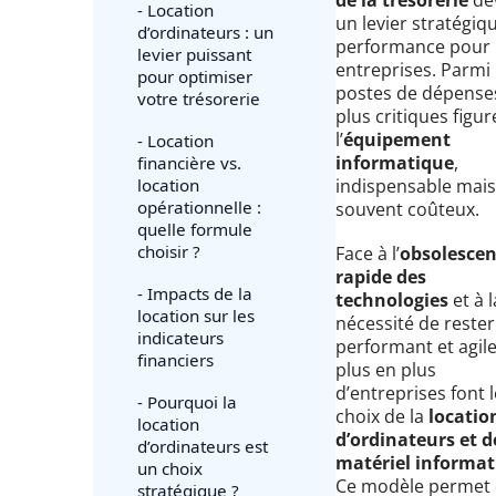
- Location
un levier stratégiq
d’ordinateurs : un
performance pour 
levier puissant
entreprises. Parmi 
pour optimiser
postes de dépenses
votre trésorerie
plus critiques figur
l’
équipement
- Location
informatique
,
financière vs.
location
indispensable mais
opérationnelle :
souvent coûteux.
quelle formule
choisir ?
Face à l’
obsolesce
rapide des
- Impacts de la
technologies
et à l
location sur les
nécessité de rester
indicateurs
performant et agile
financiers
plus en plus
d’entreprises font l
- Pourquoi la
choix de la
locatio
location
d’ordinateurs et d
d’ordinateurs est
matériel informat
un choix
Ce modèle permet
stratégique ?