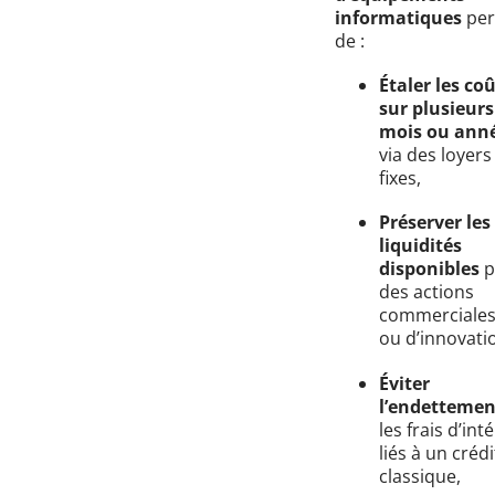
informatiques
per
de :
Étaler les co
sur plusieurs
mois ou ann
via des loyers
fixes,
Préserver les
liquidités
disponibles
p
des actions
commerciales
ou d’innovati
Éviter
l’endettemen
les frais d’int
liés à un crédi
classique,