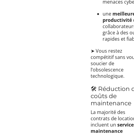
menaces cybe
une
meilleur
productivité
collaborateur
grâce à des ou
rapides et fiab
➤ Vous restez
compétitif sans vo
soucier de
l’obsolescence
technologique.
🛠️ Réduction 
coûts de
maintenance
La majorité des
contrats de locatio
incluent un
service
maintenance