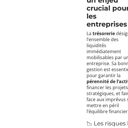
un enjeu
crucial pou
les
entreprises
La
trésorerie
désig
l’ensemble des
liquidités
immédiatement
mobilisables par u
entreprise. Sa bon
gestion est essenti
pour garantir la
pérennité de l’acti
financer les projets
stratégiques, et fai
face aux imprévus 
mettre en péril
l’équilibre financier
📉 Les risques 