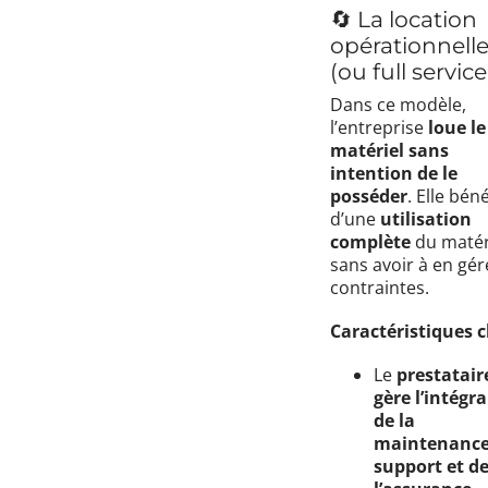
🔄 La location
opérationnell
(ou full service
Dans ce modèle,
l’entreprise
loue le
matériel sans
intention de le
posséder
. Elle béné
d’une
utilisation
complète
du matér
sans avoir à en gér
contraintes.
Caractéristiques cl
Le
prestatair
gère l’intégra
de la
maintenance
support et d