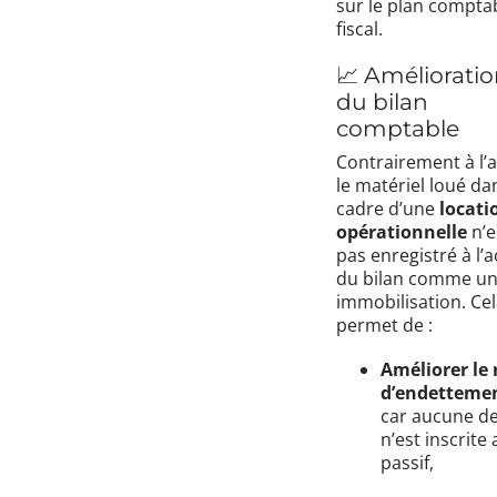
sur le plan comptab
fiscal.
📈 Améliorati
du bilan
comptable
Contrairement à l’a
le matériel loué da
cadre d’une
locati
opérationnelle
n’e
pas enregistré à l’ac
du bilan comme u
immobilisation. Ce
permet de :
Améliorer le 
d’endetteme
car aucune de
n’est inscrite 
passif,