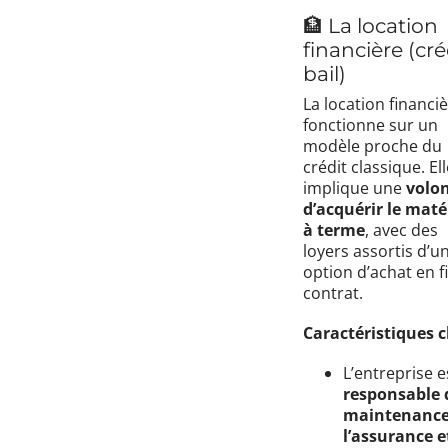
🏦 La location
financière (cré
bail)
La location financi
fonctionne sur un
modèle proche du
crédit classique. El
implique une
volo
d’acquérir le maté
à terme
, avec des
loyers assortis d’u
option d’achat en f
contrat.
Caractéristiques cl
L’entreprise e
responsable 
maintenance
l’assurance e