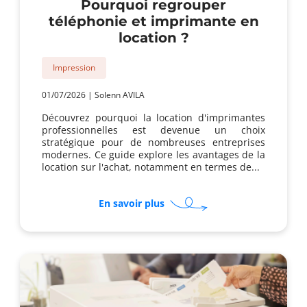
Pourquoi regrouper
téléphonie et imprimante en
location ?
Impression
01/07/2026
|
Solenn AVILA
Découvrez pourquoi la location d'imprimantes
professionnelles est devenue un choix
stratégique pour de nombreuses entreprises
modernes. Ce guide explore les avantages de la
location sur l'achat, notamment en termes de...
sur
En savoir plus
Pourquoi
regrouper
téléphonie
et
imprimante
en
location
?