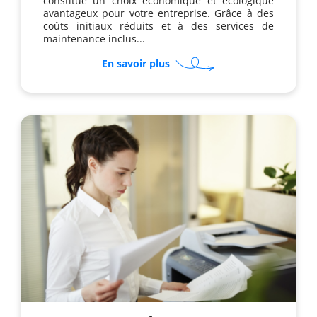
constitue un choix économique et écologique
avantageux pour votre entreprise. Grâce à des
coûts initiaux réduits et à des services de
maintenance inclus...
sur
En savoir plus
Pourquoi
opter
pour
un
photocopieur
reconditionné
en
location
?