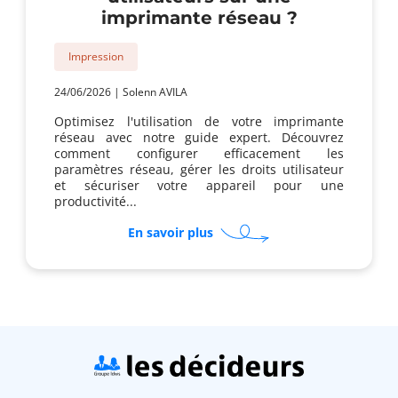
imprimante réseau ?
Impression
24/06/2026
|
Solenn AVILA
Optimisez l'utilisation de votre imprimante
réseau avec notre guide expert. Découvrez
comment configurer efficacement les
paramètres réseau, gérer les droits utilisateur
et sécuriser votre appareil pour une
productivité...
sur
En savoir plus
Comment
gérer
les
droits
utilisateurs
sur
une
imprimante
réseau
?