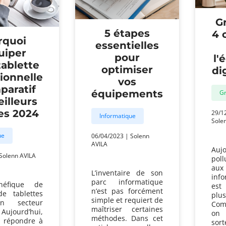
Gr
5 étapes
4 
rquoi
essentielles
uiper
pour
l'
tablette
optimiser
di
ionnelle
vos
paratif
équipements
Gr
illeurs
es 2024
29/1
Informatique
Sole
ue
06/04/2023
|
Solenn
AVILA
Aujo
Solenn AVILA
pol
aux
L’inventaire de son
info
parc informatique
néfique de
est
n’est pas forcément
de tablettes
plu
simple et requiert de
n secteur
Com
maîtriser certaines
 Aujourd’hui,
on
méthodes. Dans cet
s répondre à
sor