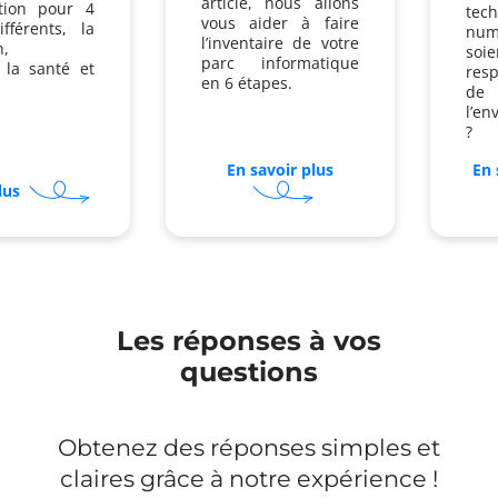
article, nous allons
tion pour 4
tech
vous aider à faire
fférents, la
num
l’inventaire de votre
n,
so
parc informatique
, la santé et
res
en 6 étapes.
de
l’en
?
En savoir plus
sur
En 
sur
5
lus
Pourquoi
étapes
s'équiper
essentielles
d'une
pour
tablette
optimiser
professionnelle
vos
?
équipements
Comparatif
Les réponses à vos
des
questions
meilleurs
modèles
2024
Obtenez des réponses simples et
claires grâce à notre expérience !