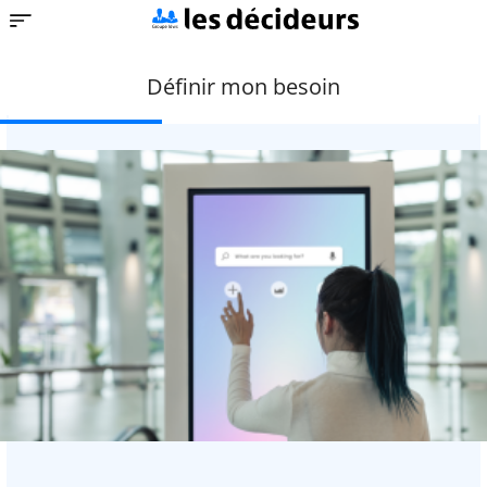
Aller
Toggle navigation
au
contenu
principal
Définir mon besoin