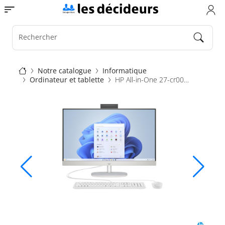
Aller
Toggle navigation
au
contenu
principal
Rechercher
Fil
Notre catalogue
Informatique
Ordinateur et tablette
HP All-in-One 27-cr0020nf
d'Ariane