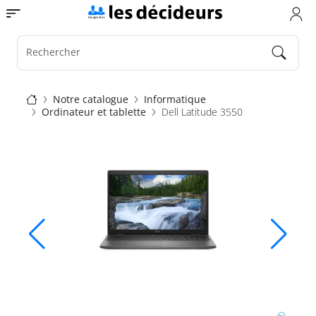
Aller
Toggle navigation
au
contenu
principal
Rechercher
Fil
Notre catalogue
Informatique
Ordinateur et tablette
Dell Latitude 3550
d'Ariane