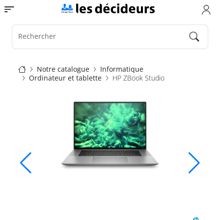
Aller
Toggle navigation
au
contenu
principal
Rechercher
Fil
Notre catalogue
Informatique
Ordinateur et tablette
HP ZBook Studio
d'Ariane